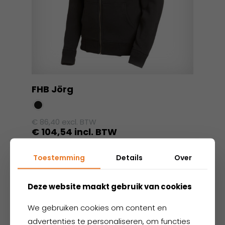
FHB Jörg
€
86,40
excl. BTW
€
104,54
incl. BTW
Dit
Toestemming
Details
Over
product
heeft
meerdere
Deze website maakt gebruik van cookies
variaties.
We gebruiken cookies om content en
Deze
optie
advertenties te personaliseren, om functies