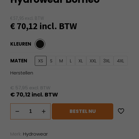
€
57,95
excl. BTW
€
70,12
incl. BTW
KLEUREN
MATEN
XS
S
M
L
XL
XXL
3XL
4XL
Herstellen
€
57,95
excl. BTW
€
70,12
incl. BTW
Hydrowear
BESTEL NU
Borneo
aantal
Merk:
Hydrowear