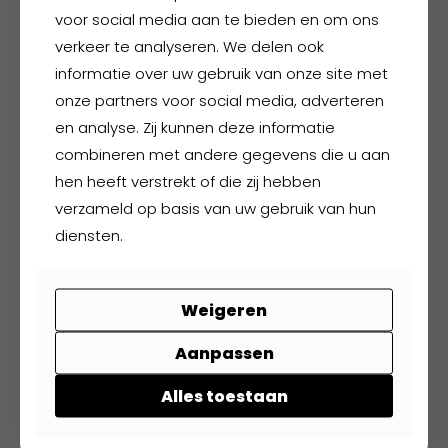
kan
voor social media aan te bieden en om ons
gekozen
verkeer te analyseren. We delen ook
worden
informatie over uw gebruik van onze site met
op
onze partners voor social media, adverteren
de
en analyse. Zij kunnen deze informatie
productpagina
combineren met andere gegevens die u aan
hen heeft verstrekt of die zij hebben
Hydrowear Bonaire
verzameld op basis van uw gebruik van hun
diensten.
€
37,95
excl. BTW
€
45,92
incl. BTW
Weigeren
Dit
product
Aanpassen
heeft
meerdere
Alles toestaan
variaties.
Deze