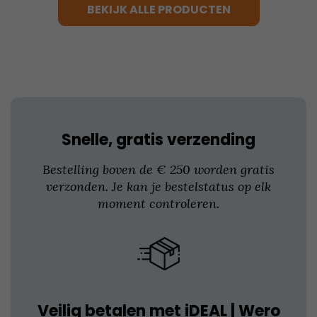
BEKIJK ALLE PRODUCTEN
Deze
optie
kan
gekozen
worden
op
de
productpagina
Snelle, gratis verzending
Bestelling boven de € 250 worden gratis
verzonden. Je kan je bestelstatus op elk
moment controleren.
Veilig betalen met iDEAL | Wero