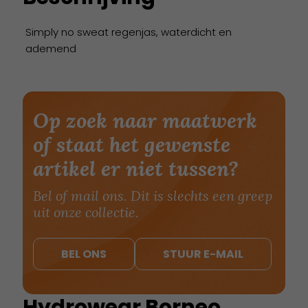
Simply no sweat regenjas, waterdicht en
ademend
Op zoek naar maatwerk
of staat het gewenste
artikel er niet tussen?
Bel of mail ons. Dit is slechts een greep
uit onze collectie.
BEL ONS
STUUR E-MAIL
Hydrowear Borneo