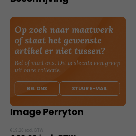
Op zoek naar maatwerk
of staat het gewenste
artikel er niet tussen?
Bel of mail ons. Dit is slechts een greep
uit onze collectie.
BEL ONS
STUUR E-MAIL
Image Perryton
€
19,20
excl. BTW