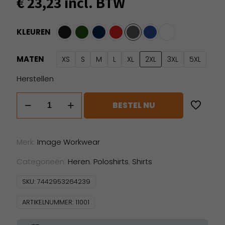
€
23,23
incl. BTW
KLEUREN
MATEN
XS
S
M
L
XL
2XL
3XL
5XL
Herstellen
Image
BESTEL NU
Perryton
aantal
Merk:
Image Workwear
Categorieën:
Heren
,
Poloshirts
,
Shirts
SKU:
7442953264239
ARTIKELNUMMER:
11001