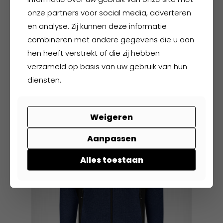
onze partners voor social media, adverteren
en analyse. Zij kunnen deze informatie
Hydrowear Bonaire
combineren met andere gegevens die u aan
hen heeft verstrekt of die zij hebben
€
37,95
excl. BTW
verzameld op basis van uw gebruik van hun
€
45,92
incl. BTW
diensten.
Dit
product
heeft
Weigeren
meerdere
variaties.
Aanpassen
Deze
optie
Alles toestaan
kan
gekozen
worden
op
de