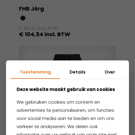
FHB Jörg
€
86,40
excl. BTW
€
104,54
incl. BTW
Dit
product
heeft
meerdere
Toestemming
Details
Over
variaties.
Deze
optie
Deze website maakt gebruik van cookies
kan
gekozen
We gebruiken cookies om content en
worden
advertenties te personaliseren, om functies
op
voor social media aan te bieden en om ons
de
verkeer te analyseren. We delen ook
productpagina
informatie over uw gebruik van onze site met