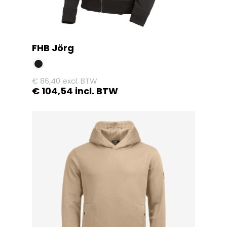
productpagina
FHB Jörg
€
86,40
excl. BTW
€
104,54
incl. BTW
Dit
product
heeft
meerdere
variaties.
Deze
optie
kan
gekozen
worden