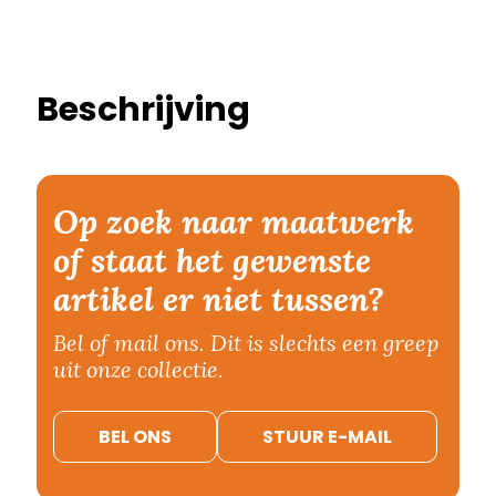
Beschrijving
Op zoek naar maatwerk
of staat het gewenste
artikel er niet tussen?
Bel of mail ons. Dit is slechts een greep
uit onze collectie.
BEL ONS
STUUR E-MAIL