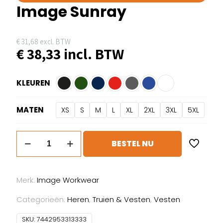
Image Sunray
€
31,68
excl. BTW
€
38,33
incl. BTW
KLEUREN
MATEN
XS
S
M
L
XL
2XL
3XL
5XL
Image
BESTEL NU
Sunray
aantal
Merk:
Image Workwear
Categorieën:
Heren
,
Truien & Vesten
,
Vesten
SKU:
7442953313333