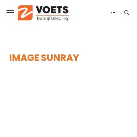
IMAGE SUNRAY
Home
-
Heren
-
Truien & Vesten
-
Vesten
-
Image Sunray