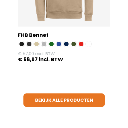
op
de
productpagina
FHB Bennet
€
57,00
excl. BTW
€
68,97
incl. BTW
Dit
product
heeft
meerdere
variaties.
BEKIJK ALLE PRODUCTEN
Deze
optie
kan
gekozen