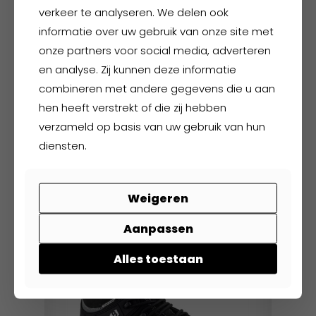
verkeer te analyseren. We delen ook
informatie over uw gebruik van onze site met
onze partners voor social media, adverteren
en analyse. Zij kunnen deze informatie
combineren met andere gegevens die u aan
Buckler BSH009BK
hen heeft verstrekt of die zij hebben
verzameld op basis van uw gebruik van hun
diensten.
€
125,00
excl. BTW
€
151,25
incl. BTW
Dit
Weigeren
product
heeft
Aanpassen
meerdere
variaties.
Alles toestaan
Deze
optie
kan