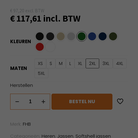
€
97,20
excl. BTW
€
117,61
incl. BTW
KLEUREN
XS
S
M
L
XL
2XL
3XL
4XL
MATEN
5XL
Herstellen
FHB
BESTEL NU
Jannik
aantal
Merk:
FHB
Categorieën:
Heren
,
Jassen
,
Softshell jassen