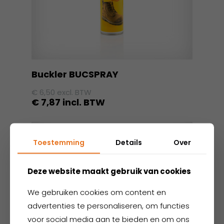
Buckler BUCSPRAY
€
6,50
excl. BTW
€
7,87
incl. BTW
Toestemming
Details
Over
Deze website maakt gebruik van cookies
We gebruiken cookies om content en
advertenties te personaliseren, om functies
voor social media aan te bieden en om ons