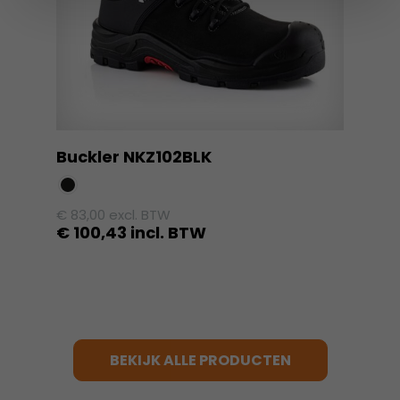
gekozen
worden
op
de
productpagina
Buckler NKZ102BLK
€
83,00
excl. BTW
€
100,43
incl. BTW
Dit
product
heeft
meerdere
variaties.
BEKIJK ALLE PRODUCTEN
Deze
optie