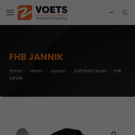
FHB JANNIK
Home
-
Heren
-
Jassen
-
Softshell jassen
-
FHB
Jannik