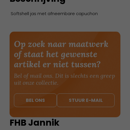
Softshell jas met afneembare capuchon
Op zoek naar maatwerk
of staat het gewenste
artikel er niet tussen?
Bel of mail ons. Dit is slechts een greep
uit onze collectie.
BEL ONS
STUUR E-MAIL
FHB Jannik