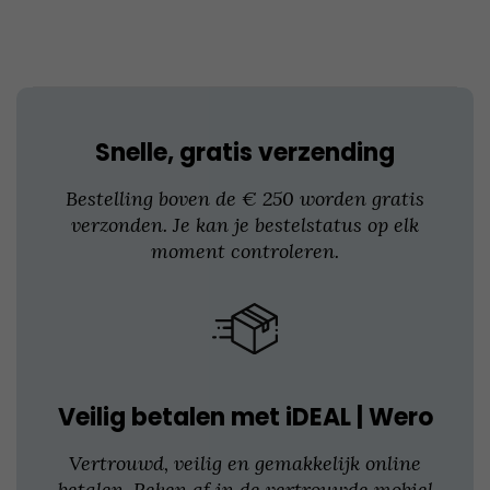
kan
gekozen
worden
op
de
productpagina
Snelle, gratis verzending
Bestelling boven de € 250 worden gratis
verzonden. Je kan je bestelstatus op elk
moment controleren.
Veilig betalen met iDEAL | Wero
Vertrouwd, veilig en gemakkelijk online
betalen. Reken af in de vertrouwde mobiel