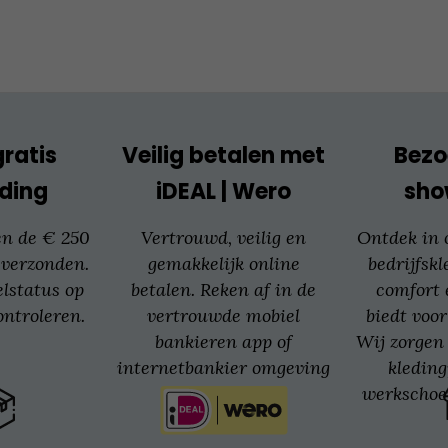
kan
gekozen
worden
op
de
productpagina
gratis
Veilig betalen met
Bezo
ding
iDEAL | Wero
sh
en de € 250
Vertrouwd, veilig en
Ontdek in
 verzonden.
gemakkelijk online
bedrijfskl
elstatus op
betalen. Reken af in de
comfort 
ntroleren.
vertrouwde mobiel
biedt voor
bankieren app of
Wij zorgen 
internetbankier omgeving
kledin
van jouw bank.
werkschoe