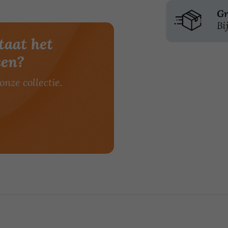
taat het
sen?
onze collectie.