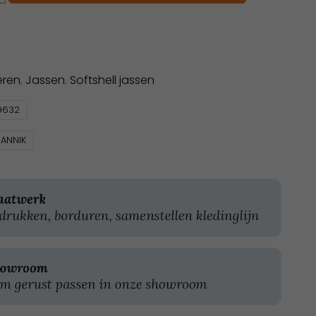
eren
,
Jassen
,
Softshell jassen
9632
JANNIK