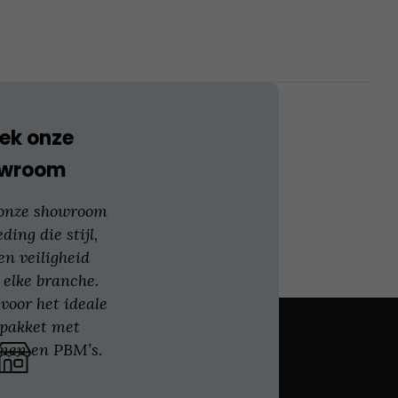
kan
gekozen
worden
op
de
productpagina
ek onze
owroom
 onze showroom
eding die stijl,
en veiligheid
 elke branche.
voor het ideale
gpakket met
nen en PBM’s.