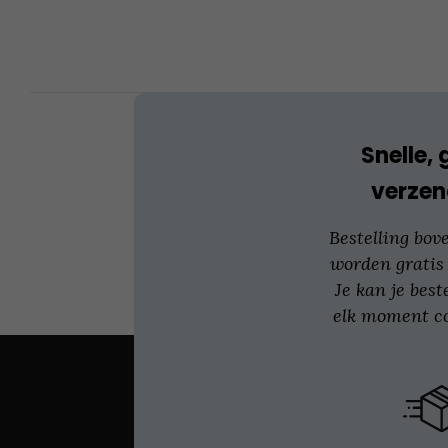
kan
gekozen
worden
op
de
productpagina
Snelle, 
verzen
Bestelling bov
worden gratis
Je kan je best
elk moment co