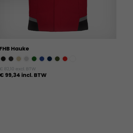
FHB Hauke
€
82,10
excl. BTW
€
99,34
incl. BTW
Dit
product
heeft
meerdere
variaties.
Deze
optie