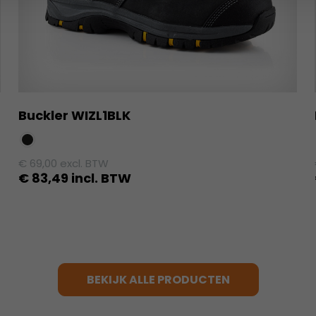
Buckler WIZL1BLK
€
69,00
excl. BTW
€
83,49
incl. BTW
Dit
product
heeft
meerdere
variaties.
BEKIJK ALLE PRODUCTEN
Deze
optie