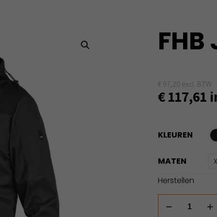
FHB 
€
97,20
excl. BTW
€
117,61
i
KLEUREN
MATEN
Herstellen
FHB
Jannik