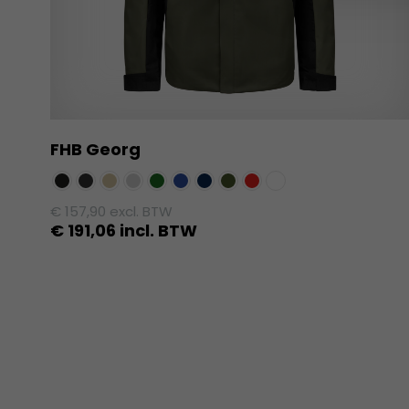
FHB Georg
€
157,90
excl. BTW
€
191,06
incl. BTW
Dit
product
heeft
meerdere
variaties.
Deze
optie