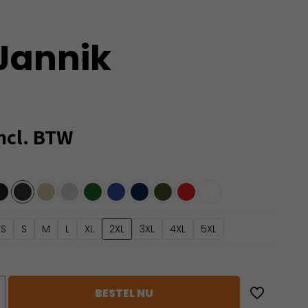
Jannik
ncl. BTW
XS
S
M
L
XL
2XL
3XL
4XL
5XL
BESTEL NU