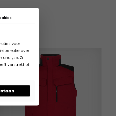
ookies
cten
ncties voor
informatie over
 analyse. Zij
ft verstrekt of
oestaan