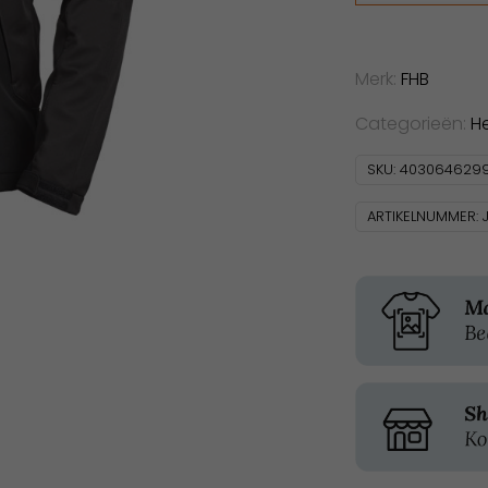
aantal
Merk:
FHB
Categorieën:
H
SKU:
403064629
ARTIKELNUMMER: