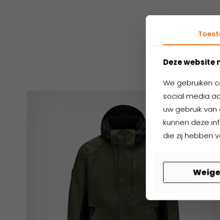
Toes
Ger
Deze website 
We gebruiken c
social media aa
uw gebruik van 
kunnen deze in
die zij hebben 
Weige