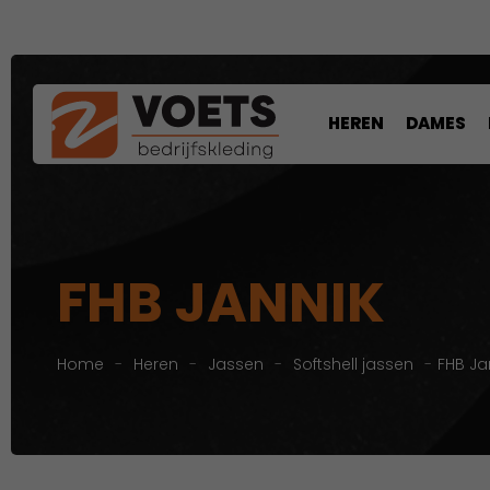
HEREN
DAMES
FHB JANNIK
Home
-
Heren
-
Jassen
-
Softshell jassen
-
FHB Ja