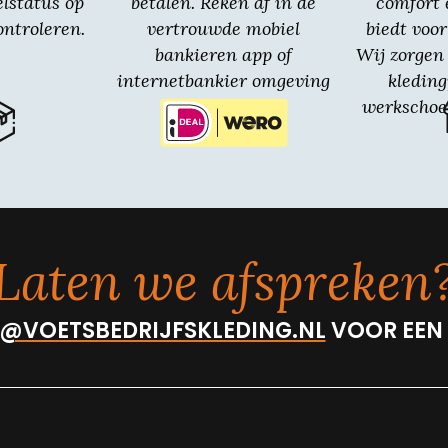
elstatus op
betalen. Reken af in de
comfort 
ntroleren.
vertrouwde mobiel
biedt voor
bankieren app of
Wij zorgen 
internetbankier omgeving
kledin
van jouw bank.
werkschoe
Laten we afspreken
@VOETSBEDRIJFSKLEDING.NL
VOOR EEN