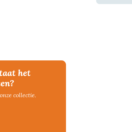
taat het
sen?
onze collectie.