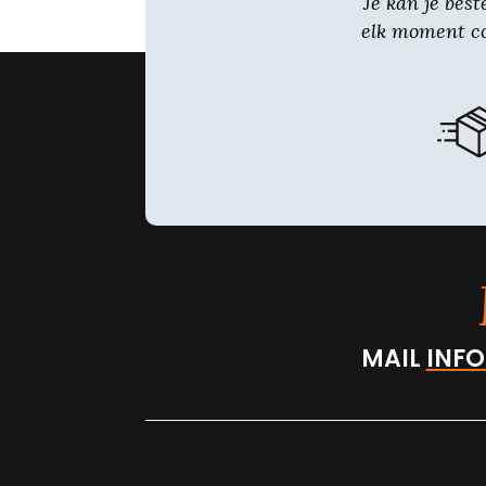
Je kan je best
elk moment co
MAIL
INFO