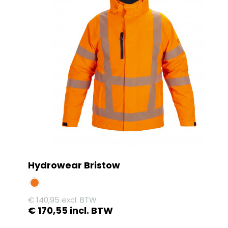
Hydrowear Bristow
€
140,95
excl. BTW
€
170,55
incl. BTW
Dit