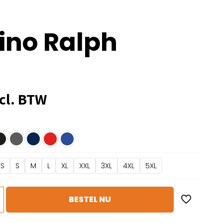
ino Ralph
cl. BTW
XS
S
M
L
XL
XXL
3XL
4XL
5XL
BESTEL NU