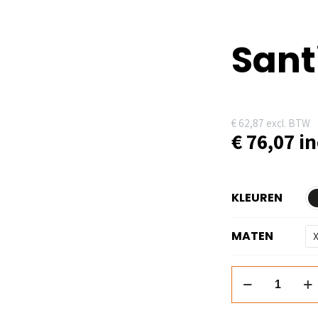
Sant
€
62,87
excl. BTW
€
76,07
in
KLEUREN
MATEN
Santino
Ralph
aantal