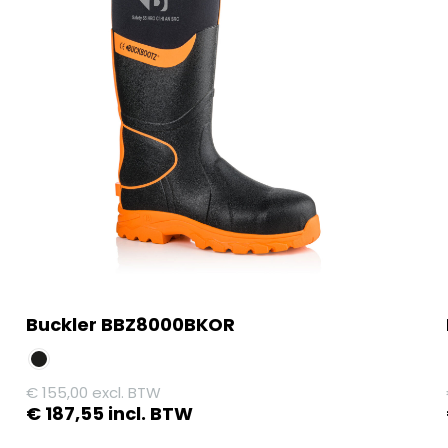
Buckler BBZ8000BKOR
€
155,00
excl. BTW
€
187,55
incl. BTW
Dit