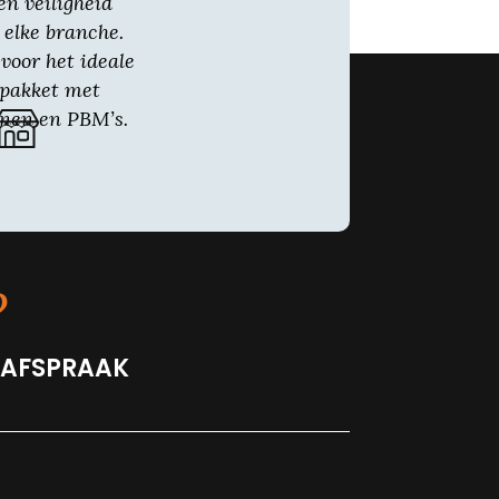
en veiligheid
 elke branche.
voor het ideale
gpakket met
nen en PBM’s.
?
 AFSPRAAK