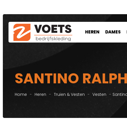
HEREN
DAMES
SANTINO RALP
Home
-
Heren
-
Truien & Vesten
-
Vesten
-
Santin