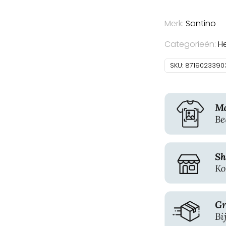
Merk:
Santino
Categorieën:
H
SKU:
8719023390