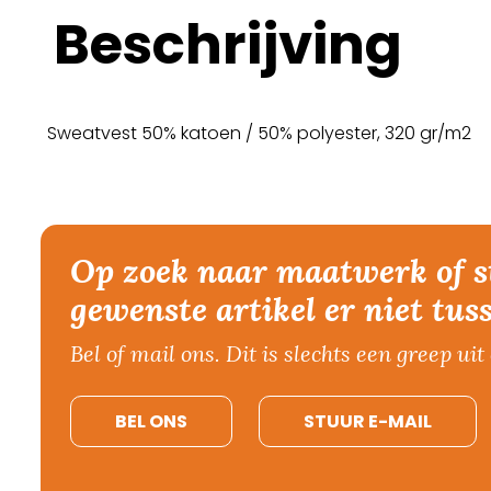
Beschrijving
Sweatvest 50% katoen / 50% polyester, 320 gr/m2
Op zoek naar maatwerk of s
gewenste artikel er niet tus
Bel of mail ons. Dit is slechts een greep uit 
BEL ONS
STUUR E-MAIL