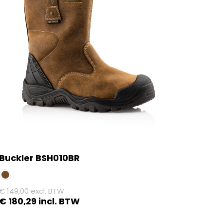
Buckler BSH010BR
€
149,00
excl. BTW
€
180,29
incl. BTW
Dit