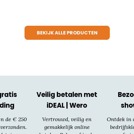
product
heeft
meerdere
variaties.
BEKIJK ALLE PRODUCTEN
Deze
optie
kan
gekozen
worden
op
de
productpagina
gratis
Veilig betalen met
Bezo
ding
iDEAL | Wero
sh
en de € 250
Vertrouwd, veilig en
Ontdek in
 verzonden.
gemakkelijk online
bedrijfskl