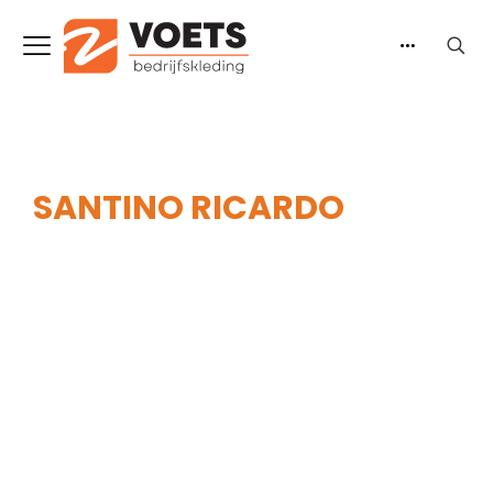
SANTINO RICARDO
Home
-
Heren
-
Shirts
-
Poloshirts
-
Santino
Ricardo