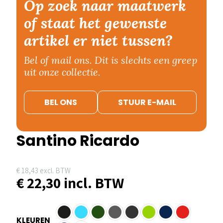
Op zoek naar maatwerk
of staat het gewenste
artikel er niet tussen?
Bel of mail ons. Dit is slechts een greep
uit onze collectie.
BEL ONS
STUUR E-MAIL
Santino Ricardo
€
18,43
excl. BTW
€
22,30
incl. BTW
KLEUREN