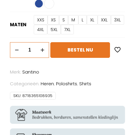
XXS
XS
S
M
L
XL
XXL
3XL
MATEN
4XL
5XL
7XL
Santino
BESTEL NU
Ricardo
aantal
Merk:
Santino
Categorieën:
Heren
,
Poloshirts
,
Shirts
SKU:
8718365108935