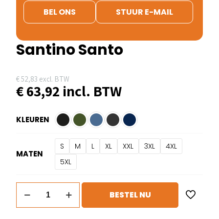
BEL ONS
STUUR E-MAIL
Santino Santo
€
52,83
excl. BTW
€
63,92
incl. BTW
KLEUREN
S
M
L
XL
XXL
3XL
4XL
MATEN
5XL
Santino
BESTEL NU
Santo
aantal