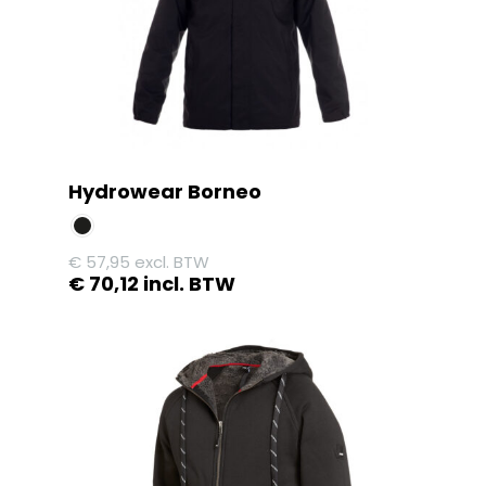
Hydrowear Borneo
€
57,95
excl. BTW
€
70,12
incl. BTW
Dit
product
heeft
meerdere
variaties.
Deze
optie