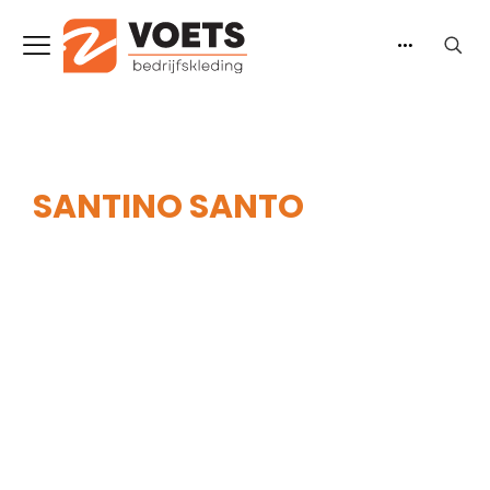
SANTINO SANTO
Home
-
Heren
-
Jassen
-
Softshell jassen
-
Santino Santo