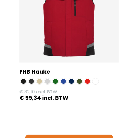
optie
kan
gekozen
worden
op
de
productpagina
FHB Hauke
€
82,10
excl. BTW
€
99,34
incl. BTW
Dit
product
heeft
meerdere
variaties.