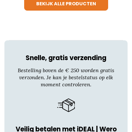
BEKIJK ALLE PRODUCTEN
Deze
optie
kan
gekozen
worden
op
de
productpagina
Snelle, gratis verzending
Bestelling boven de € 250 worden gratis
verzonden. Je kan je bestelstatus op elk
moment controleren.
Veilig betalen met iDEAL | Wero