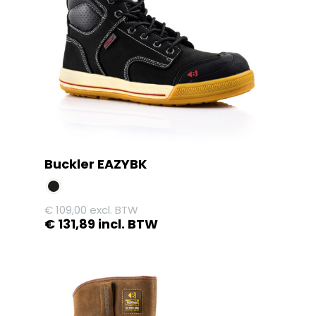
Buckler EAZYBK
€
109,00
excl. BTW
€
131,89
incl. BTW
Dit
product
heeft
meerdere
variaties.