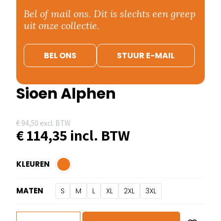
Bel of mail ons. Dit is slechts een greep
uit onze collectie.
BEL ONS
STUUR E-MAIL
Sioen Alphen
€
94,50
excl. BTW
€
114,35
incl. BTW
KLEUREN
MATEN
S
M
L
XL
2XL
3XL
Sioen