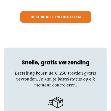
heeft
meerdere
variaties.
BEKIJK ALLE PRODUCTEN
Deze
optie
kan
gekozen
worden
op
de
productpagina
Snelle, gratis verzending
Bestelling boven de € 250 worden gratis
verzonden. Je kan je bestelstatus op elk
moment controleren.