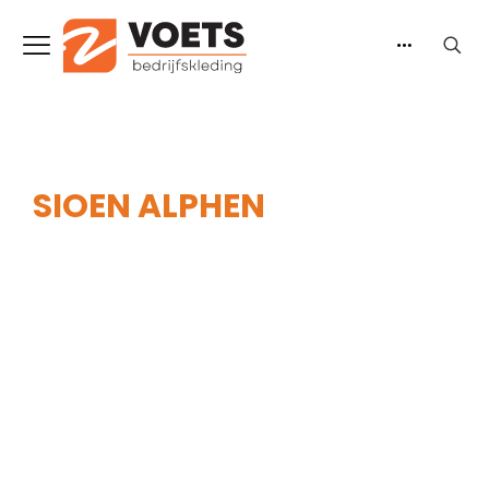
SIOEN ALPHEN
Home
-
Heren
-
Reflectiekleding
-
Jassen
-
Sioen
Alphen