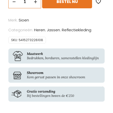
BESTEL NU
Alphen
aantal
Merk:
Sioen
Categorieën:
Heren
,
Jassen
,
Reflectiekleding
SKU:
5415273228108