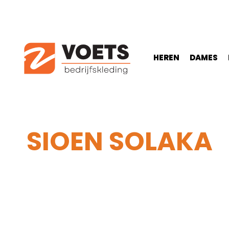
HEREN
DAMES
SIOEN SOLAKA
Home
-
Heren
-
Reflectiekleding
-
Sioen Solaka