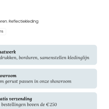
eren
,
Reflectiekleding
78