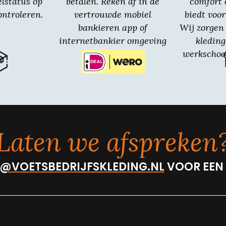
elstatus op
betalen. Reken af in de
comfort 
ntroleren.
vertrouwde mobiel
biedt voor
bankieren app of
Wij zorgen 
internetbankier omgeving
kledin
van jouw bank.
werkschoe
Laten we afspreken
@VOETSBEDRIJFSKLEDING.NL
VOOR EEN