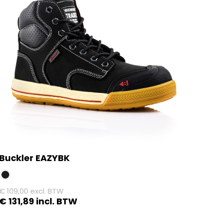
Buckler EAZYBK
€
109,00
excl. BTW
€
131,89
incl. BTW
Dit