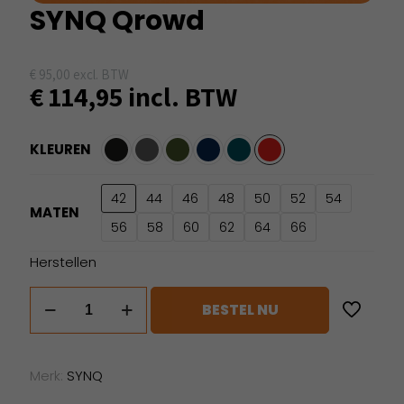
SYNQ Qrowd
€
95,00
excl. BTW
€
114,95
incl. BTW
KLEUREN
42
44
46
48
50
52
54
MATEN
56
58
60
62
64
66
Herstellen
SYNQ
BESTEL NU
Qrowd
aantal
Merk:
SYNQ