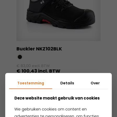
Buckler NKZ102BLK
€
83,00
excl. BTW
€
100,43
incl. BTW
Dit
Toestemming
Details
Over
product
heeft
meerdere
Deze website maakt gebruik van cookies
variaties.
We gebruiken cookies om content en
Deze
advertenties te personaliseren, om functies
optie