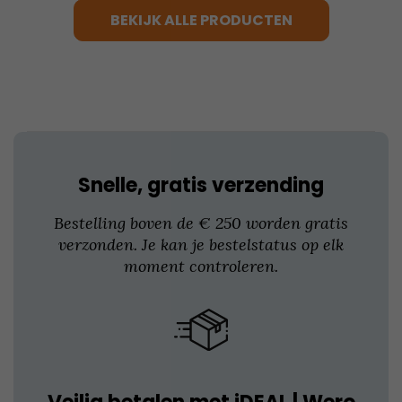
variaties.
BEKIJK ALLE PRODUCTEN
Deze
optie
kan
gekozen
worden
op
de
productpagina
Snelle, gratis verzending
Bestelling boven de € 250 worden gratis
verzonden. Je kan je bestelstatus op elk
moment controleren.