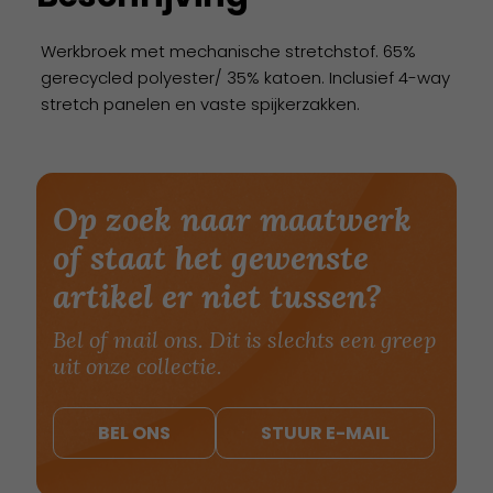
Werkbroek met mechanische stretchstof. 65%
gerecycled polyester/ 35% katoen. Inclusief 4-way
stretch panelen en vaste spijkerzakken.
Op zoek naar maatwerk
of staat het gewenste
artikel er niet tussen?
Bel of mail ons. Dit is slechts een greep
uit onze collectie.
BEL ONS
STUUR E-MAIL