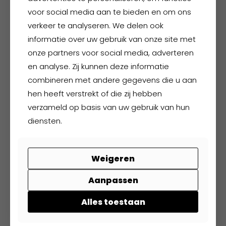
kan
voor social media aan te bieden en om ons
gekozen
verkeer te analyseren. We delen ook
worden
informatie over uw gebruik van onze site met
op
onze partners voor social media, adverteren
de
en analyse. Zij kunnen deze informatie
productpagina
combineren met andere gegevens die u aan
hen heeft verstrekt of die zij hebben
verzameld op basis van uw gebruik van hun
FHB Georg
diensten.
€
157,90
excl. BTW
€
191,06
incl. BTW
Weigeren
Dit
product
Aanpassen
heeft
Alles toestaan
meerdere
variaties.