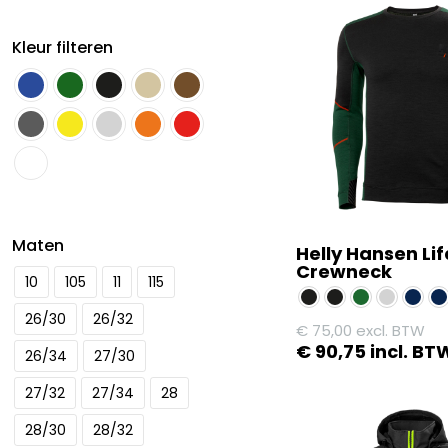
Kleur filteren
Maten
Helly Hansen Li
Crewneck
10
105
11
115
26/30
26/32
€
75,00
excl. BTW
€
90,75
incl. BT
26/34
27/30
Dit
27/32
27/34
28
product
28/30
28/32
heeft