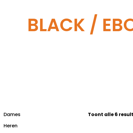
BLACK / EB
Dames
Toont alle 6 resu
Heren