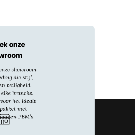
ek onze
owroom
 onze showroom
eding die stijl,
en veiligheid
 elke branche.
voor het ideale
gpakket met
nen en PBM’s.