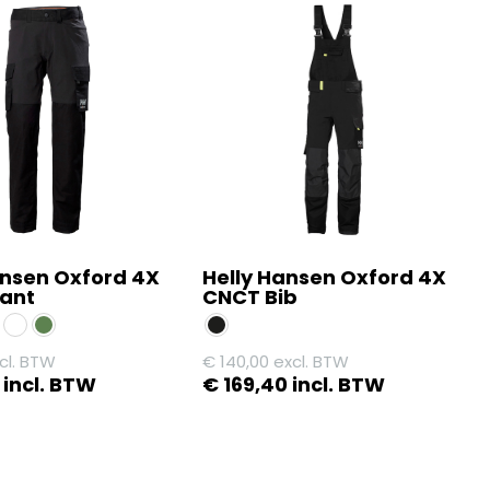
ansen Oxford 4X
Helly Hansen Oxford 4X
ant
CNCT Bib
cl. BTW
€
140,00
excl. BTW
incl. BTW
€
169,40
incl. BTW
Dit
product
heeft