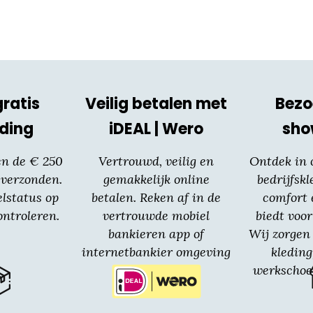
gratis
Veilig betalen met
Bezo
ding
iDEAL | Wero
sh
en de € 250
Vertrouwd, veilig en
Ontdek in
 verzonden.
gemakkelijk online
bedrijfskl
elstatus op
betalen. Reken af in de
comfort 
ntroleren.
vertrouwde mobiel
biedt voor
bankieren app of
Wij zorgen 
internetbankier omgeving
kledin
van jouw bank.
werkschoe