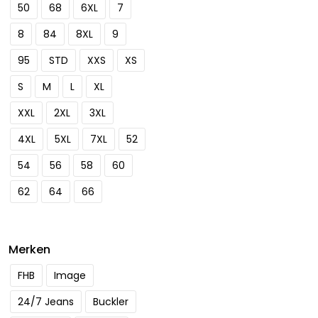
50
68
6XL
7
8
84
8XL
9
95
STD
XXS
XS
S
M
L
XL
XXL
2XL
3XL
4XL
5XL
7XL
52
54
56
58
60
62
64
66
Merken
FHB
Image
24/7 Jeans
Buckler