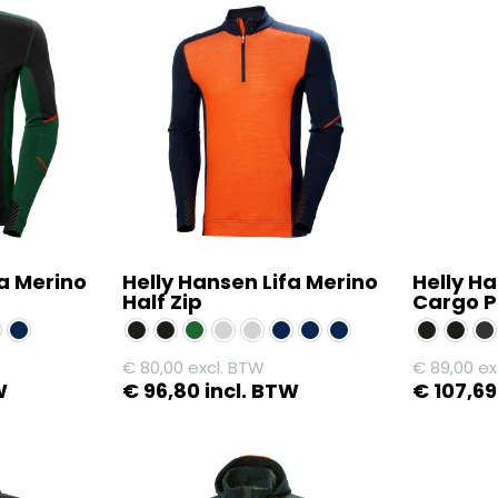
fa Merino
Helly Hansen Lifa Merino
Helly H
Half Zip
Cargo P
€
80,00
excl. BTW
€
89,00
ex
W
€
96,80
incl. BTW
€
107,69
Dit
Dit
product
product
heeft
heeft