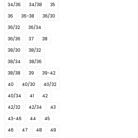
34/36
34/38
35
Deze
optie
36
36-38
36/30
kan
36/32
36/34
gekozen
worden
36/36
37
38
op
38/30
38/32
de
38/34
38/36
productpagina
38/38
39
39-42
40
40/30
40/32
40/34
41
42
42/32
42/34
43
43-46
44
45
46
47
48
49