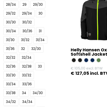
meerdere
28/34
29
29/30
variaties.
29/32
29/34
30
Deze
optie
30/30
30/32
kan
30/34
30/36
31
gekozen
31/30
31/32
31/34
worden
op
31/36
32
32/30
Helly Hansen Ox
de
Softshell Jacke
32/32
32/34
productpagina
32/36
32/38
33
€
105,00
excl. BTW
€
127,05
incl. B
33/30
33/32
Dit
33/34
33/36
product
33/38
34
34/30
heeft
meerdere
34/32
34/34
variaties.