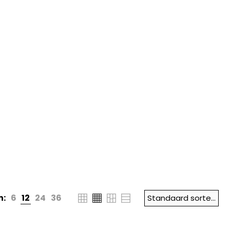
n:
6
12
24
36