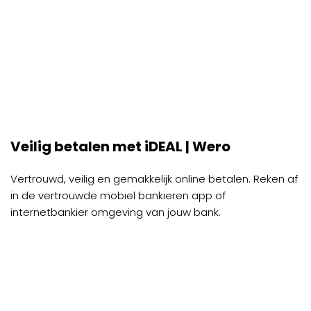
optie
kan
gekozen
worden
op
de
productpagina
Veilig betalen met iDEAL | Wero
Vertrouwd, veilig en gemakkelijk online betalen. Reken af
in de vertrouwde mobiel bankieren app of
internetbankier omgeving van jouw bank.