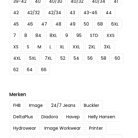
39-42
40
40/30
40/32
40/34
41
42
42/32
42/34
43
43-46
44
45
46
47
48
49
50
68
6XL
7
8
84
8XL
9
95
STD
XXS
XS
S
M
L
XL
XXL
2XL
3XL
4XL
5XL
7XL
52
54
56
58
60
62
64
66
Merken
FHB
Image
24/7 Jeans
Buckler
DeltaPlus
Diadora
Havep
Helly Hansen
Hydrowear
Image Workwear
Printer