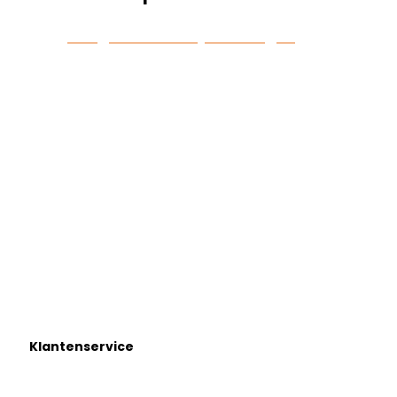
mail
info@voetsbedrijfskleding.nl
voor een
afspraak
Kievitsven 108
5249 JK Rosmalen
+31 73 594 03 99
info@voetsbedrijfskleding.nl
Klantenservice
Klantenservice