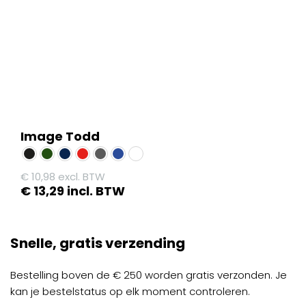
op
de
productpagina
Image Todd
€
10,98
excl. BTW
€
13,29
incl. BTW
Dit
product
Snelle, gratis verzending
heeft
meerdere
Bestelling boven de € 250 worden gratis verzonden. Je
variaties.
kan je bestelstatus op elk moment controleren.
Deze