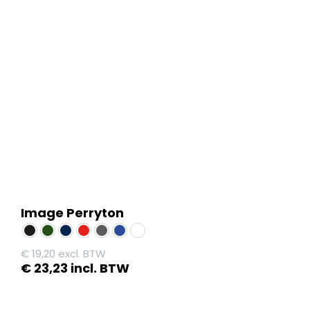
Image Perryton
€
19,20
excl. BTW
€
23,23
incl. BTW
Dit
product