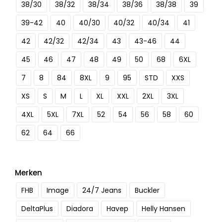
38/30
38/32
38/34
38/36
38/38
39
39-42
40
40/30
40/32
40/34
41
42
42/32
42/34
43
43-46
44
45
46
47
48
49
50
68
6XL
7
8
84
8XL
9
95
STD
XXS
XS
S
M
L
XL
XXL
2XL
3XL
4XL
5XL
7XL
52
54
56
58
60
62
64
66
Merken
FHB
Image
24/7 Jeans
Buckler
DeltaPlus
Diadora
Havep
Helly Hansen