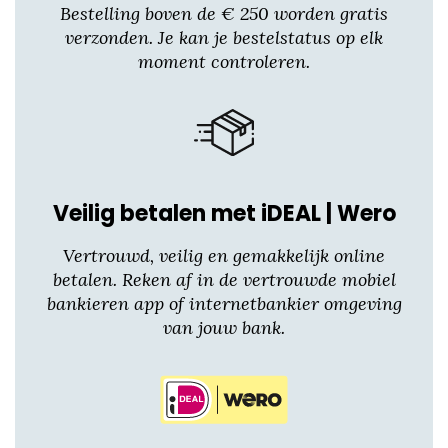
Deze
Bestelling boven de € 250 worden gratis
optie
verzonden. Je kan je bestelstatus op elk
kan
moment controleren.
gekozen
worden
op
de
productpagina
Veilig betalen met iDEAL | Wero
Vertrouwd, veilig en gemakkelijk online
betalen. Reken af in de vertrouwde mobiel
bankieren app of internetbankier omgeving
van jouw bank.