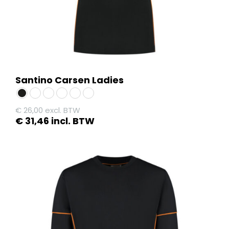
productpagina
Santino Carsen Ladies
€
26,00
excl. BTW
€
31,46
incl. BTW
Dit
product
heeft
meerdere
variaties.
Deze
optie
kan