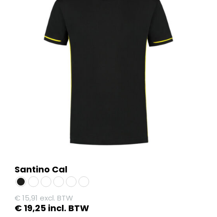
Santino Cal
€
15,91
excl. BTW
€
19,25
incl. BTW