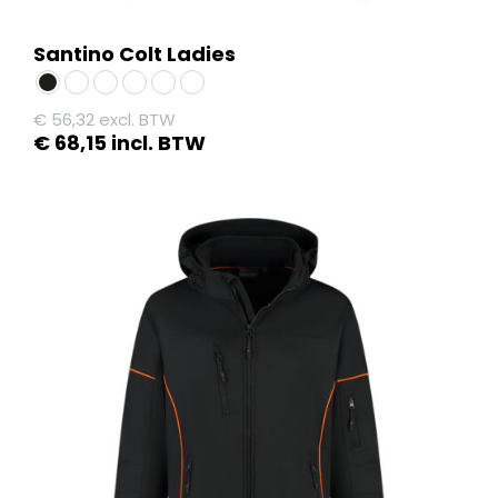
Santino Colt Ladies
€
56,32
excl. BTW
€
68,15
incl. BTW
Dit
product
heeft
meerdere
variaties.
Deze
optie
kan
gekozen
worden
op
de