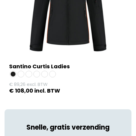
worden
op
de
productpagina
Santino Curtis Ladies
€
89,26
excl. BTW
€
108,00
incl. BTW
Dit
product
heeft
meerdere
Snelle, gratis verzending
variaties.