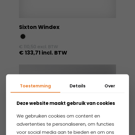
Sixton Windex
€
110,50
excl. BTW
€
133,71
incl. BTW
Dit
product
heeft
meerdere
Toestemming
Details
Over
variaties.
Deze
Deze website maakt gebruik van cookies
optie
kan
We gebruiken cookies om content en
gekozen
advertenties te personaliseren, om functies
worden
voor social media aan te bieden en om ons
op