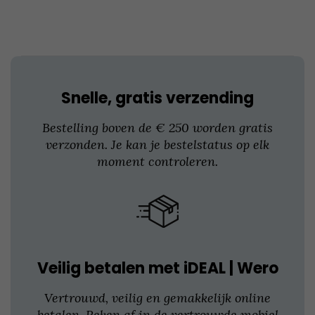
kan
gekozen
worden
op
de
productpagina
Snelle, gratis verzending
Bestelling boven de € 250 worden gratis
verzonden. Je kan je bestelstatus op elk
moment controleren.
Veilig betalen met iDEAL | Wero
Vertrouwd, veilig en gemakkelijk online
betalen. Reken af in de vertrouwde mobiel