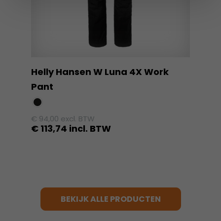
worden
op
de
productpagina
Helly Hansen W Luna 4X Work
Pant
€
94,00
excl. BTW
€
113,74
incl. BTW
Dit
product
heeft
meerdere
variaties.
BEKIJK ALLE PRODUCTEN
Deze
optie