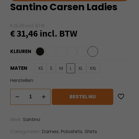
Santino Carsen Ladies
€
26,00
excl. BTW
€
31,46
incl. BTW
KLEUREN
MATEN
XS
S
M
L
XL
XXL
Herstellen
Santino
BESTEL NU
Carsen
Ladies
aantal
Merk:
Santino
Categorieën:
Dames
,
Poloshirts
,
Shirts