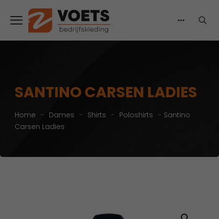
SANTINO CARSEN LADIES
Home
-
Dames
-
Shirts
-
Poloshirts
-
Santino
Carsen Ladies