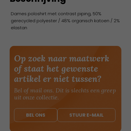
Dames poloshirt met contrast piping, 50%
gerecycled polyester / 48% organisch katoen / 2%
elastan
Op zoek naar maatwerk
of staat het gewenste
artikel er niet tussen?
Bel of mail ons. Dit is slechts een greep
uit onze collectie.
BEL ONS
STUUR E-MAIL