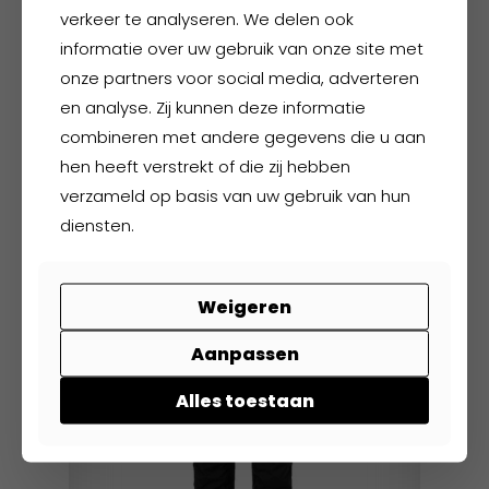
verkeer te analyseren. We delen ook
de
informatie over uw gebruik van onze site met
productpagina
onze partners voor social media, adverteren
en analyse. Zij kunnen deze informatie
Diadora Athena Mid
combineren met andere gegevens die u aan
hen heeft verstrekt of die zij hebben
verzameld op basis van uw gebruik van hun
€
104,50
excl. BTW
€
126,45
incl. BTW
diensten.
Dit
product
Weigeren
heeft
meerdere
Aanpassen
variaties.
Deze
Alles toestaan
optie
kan
gekozen