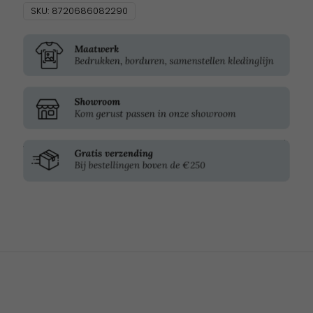
SKU:
8720686082290