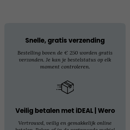
kan
gekozen
worden
op
de
productpagina
Snelle, gratis verzending
Bestelling boven de € 250 worden gratis
verzonden. Je kan je bestelstatus op elk
moment controleren.
Veilig betalen met iDEAL | Wero
Vertrouwd, veilig en gemakkelijk online
betalen. Reken af in de vertrouwde mobiel