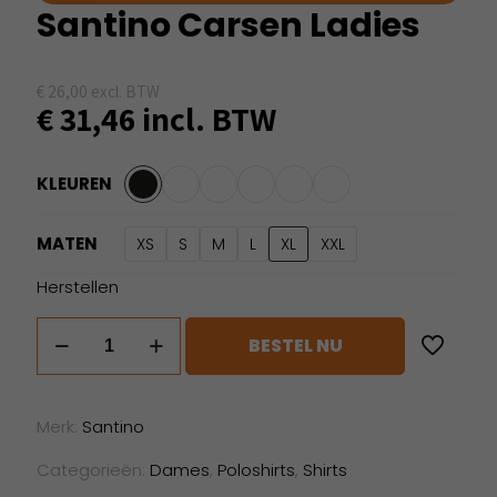
Santino Carsen Ladies
€
26,00
excl. BTW
€
31,46
incl. BTW
KLEUREN
MATEN
XS
S
M
L
XL
XXL
Herstellen
Santino
BESTEL NU
Carsen
Ladies
aantal
Merk:
Santino
Categorieën:
Dames
,
Poloshirts
,
Shirts