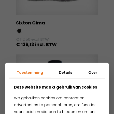
Sixton Cima
€
112,50
excl. BTW
€
136,13
incl. BTW
Dit
product
heeft
meerdere
Toestemming
Details
Over
variaties.
Deze
Deze website maakt gebruik van cookies
optie
kan
We gebruiken cookies om content en
gekozen
advertenties te personaliseren, om functies
worden
voor social media aan te bieden en om ons
op