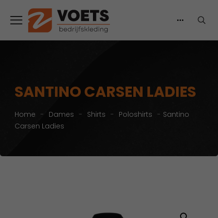
SANTINO CARSEN LADIES
Home
-
Dames
-
Shirts
-
Poloshirts
-
Santino
Carsen Ladies