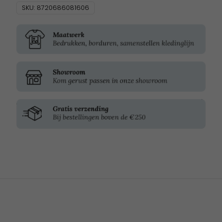
SKU:
8720686081606