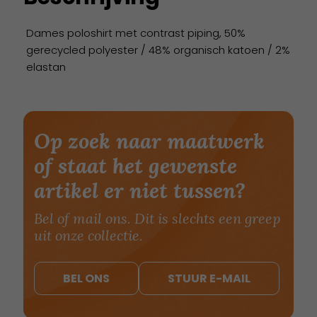
Dames poloshirt met contrast piping, 50%
gerecycled polyester / 48% organisch katoen / 2%
elastan
Op zoek naar maatwerk
of staat het gewenste
artikel er niet tussen?
Bel of mail ons. Dit is slechts een greep
uit onze collectie.
BEL ONS
STUUR E-MAIL