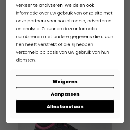
verkeer te analyseren. We delen ook
de
informatie over uw gebruik van onze site met
productpagina
onze partners voor social media, adverteren
en analyse. Zij kunnen deze informatie
Helly Hansen W Manchester 2.0
combineren met andere gegevens die u aan
Fleece JKT
hen heeft verstrekt of die zij hebben
verzameld op basis van uw gebruik van hun
diensten.
€
65,00
excl. BTW
€
78,65
incl. BTW
Dit
Weigeren
product
heeft
Aanpassen
meerdere
variaties.
Alles toestaan
Deze
optie
kan