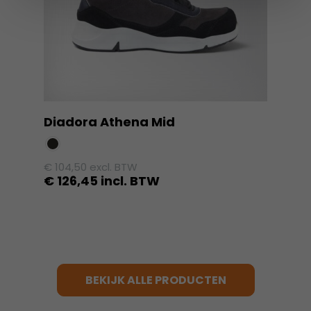
gekozen
worden
op
de
productpagina
Diadora Athena Mid
€
104,50
excl. BTW
€
126,45
incl. BTW
Dit
product
heeft
meerdere
variaties.
BEKIJK ALLE PRODUCTEN
Deze
optie