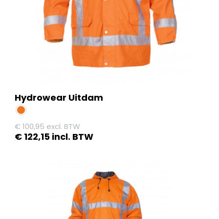
op
de
productpagina
Hydrowear Uitdam
€
100,95
excl. BTW
€
122,15
incl. BTW
Dit
product
heeft
meerdere
variaties.
Deze