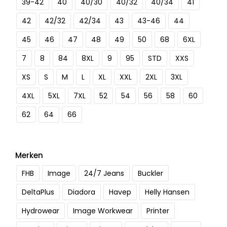
39-42
40
40/30
40/32
40/34
41
42
42/32
42/34
43
43-46
44
45
46
47
48
49
50
68
6XL
7
8
84
8XL
9
95
STD
XXS
XS
S
M
L
XL
XXL
2XL
3XL
4XL
5XL
7XL
52
54
56
58
60
62
64
66
Merken
FHB
Image
24/7 Jeans
Buckler
DeltaPlus
Diadora
Havep
Helly Hansen
Hydrowear
Image Workwear
Printer