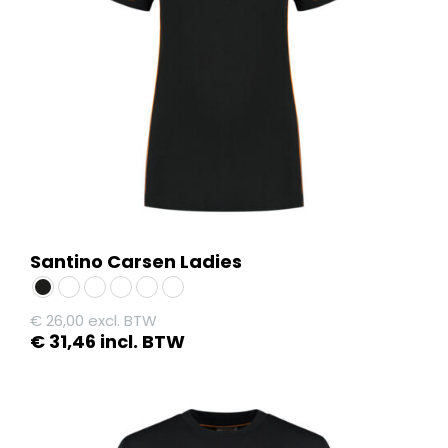
kan
gekozen
worden
op
de
productpagina
Santino Carsen Ladies
€
26,00
excl. BTW
€
31,46
incl. BTW
Dit
product
heeft
meerdere