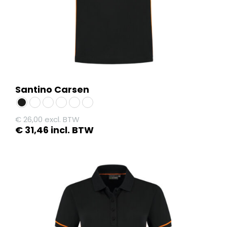
de
productpagina
Santino Carsen
€
26,00
excl. BTW
€
31,46
incl. BTW
Dit
product
heeft
meerdere
variaties.
Deze
optie