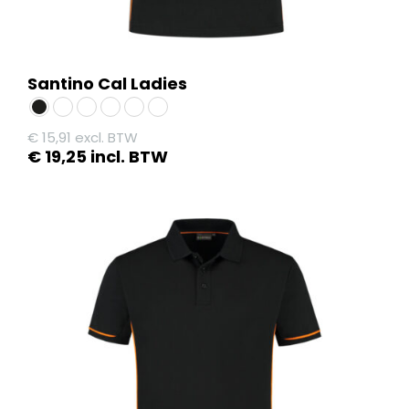
Santino Cal Ladies
€
15,91
excl. BTW
€
19,25
incl. BTW
Dit
product
heeft
meerdere
variaties.
Deze
optie
kan
gekozen
worden
op