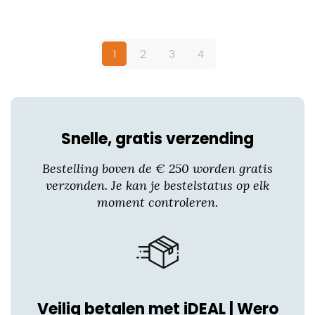
Dit
product
heeft
1
2
3
4
meerdere
variaties.
Deze
optie
kan
Snelle, gratis verzending
gekozen
worden
Bestelling boven de € 250 worden gratis
op
verzonden. Je kan je bestelstatus op elk
de
moment controleren.
productpagina
Veilig betalen met iDEAL | Wero