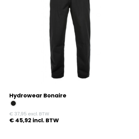
Hydrowear Bonaire
€
37,95
excl. BTW
€
45,92
incl. BTW
Dit
product