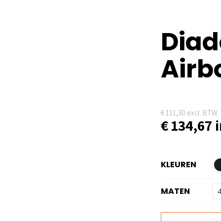
Diad
Airb
€
111,30
excl. BTW
€
134,67
i
KLEUREN
MATEN
Diadora