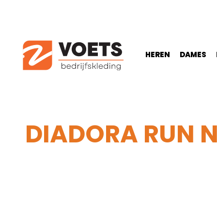
HEREN
DAMES
DIADORA RUN N
Home
-
Heren
-
Werkschoenen
-
Hoog model
-
D