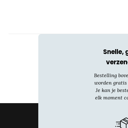
optie
kan
gekozen
worden
op
de
productpagina
Snelle, 
verzen
Bestelling bov
worden gratis
Je kan je best
elk moment co