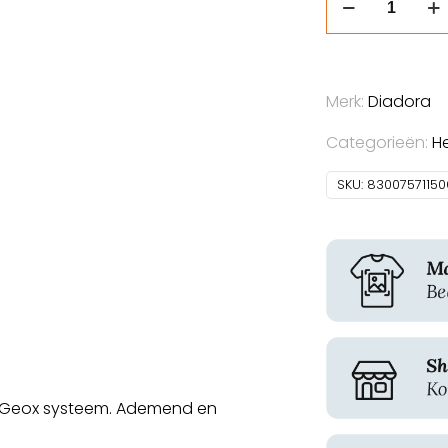
Run
Net
Airbox
Master
Merk:
Diadora
Mid
Categorieën:
H
aantal
SKU:
83007571150
n Geox systeem. Ademend en