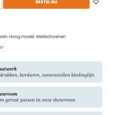
BESTEL NU
eren
,
Hoog model
,
Werkschoenen
67