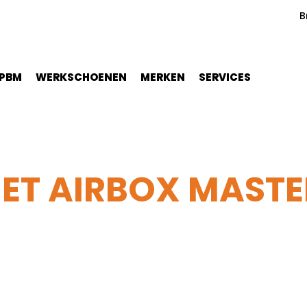
B
PBM
WERKSCHOENEN
MERKEN
SERVICES
ET AIRBOX MASTE
iadora Run Net Airbox Master Mid