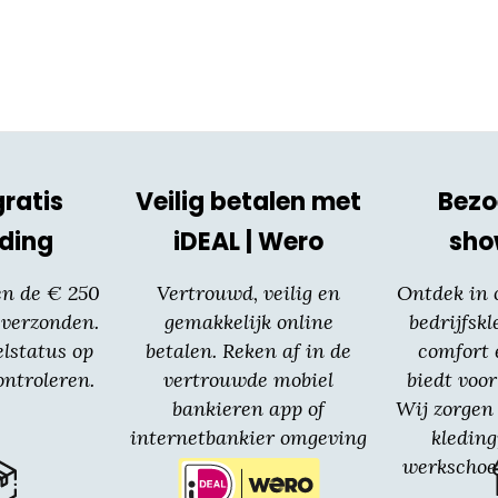
optie
kan
gekozen
worden
op
de
productpagina
gratis
Veilig betalen met
Bezo
ding
iDEAL | Wero
sh
en de € 250
Vertrouwd, veilig en
Ontdek in
 verzonden.
gemakkelijk online
bedrijfskl
elstatus op
betalen. Reken af in de
comfort 
ntroleren.
vertrouwde mobiel
biedt voor
bankieren app of
Wij zorgen 
internetbankier omgeving
kledin
van jouw bank.
werkschoe