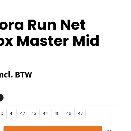
ora Run Net
ox Master Mid
ncl. BTW
40
41
42
43
44
45
46
47