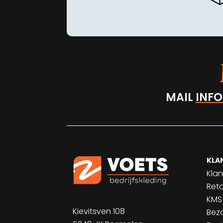
MAIL
INFO
KLA
Klan
Ret
KMS
Kievitsven 108
Bez