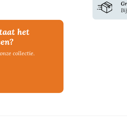
taat het
sen?
onze collectie.