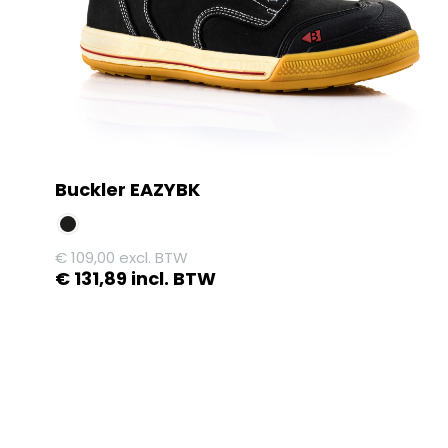
Buckler EAZYBK
€
109,00
excl. BTW
€
131,89
incl. BTW
Dit
product
heeft
meerdere
variaties.
Deze