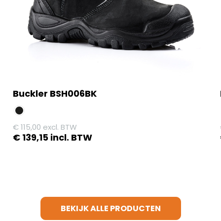
Buckler BSH006BK
€
115,00
excl. BTW
€
139,15
incl. BTW
Dit
product
heeft
meerdere
variaties.
BEKIJK ALLE PRODUCTEN
Deze