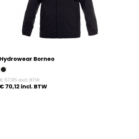
Hydrowear Borneo
€
57,95
excl. BTW
€
70,12
incl. BTW
Dit
product
heeft
meerdere
variaties.
Deze