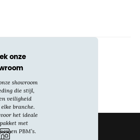
optie
kan
gekozen
worden
op
de
productpagina
ek onze
owroom
 onze showroom
eding die stijl,
en veiligheid
 elke branche.
voor het ideale
gpakket met
nen en PBM’s.