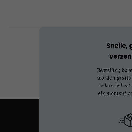
kan
gekozen
worden
op
de
productpagina
Snelle, 
verzen
Bestelling bov
worden gratis
Je kan je best
elk moment co