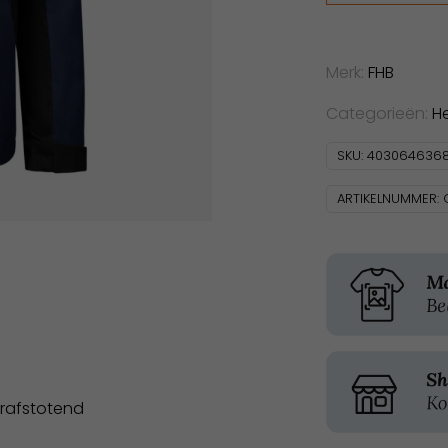
aantal
Merk:
FHB
Categorieën:
H
SKU:
403064636
ARTIKELNUMMER:
erafstotend