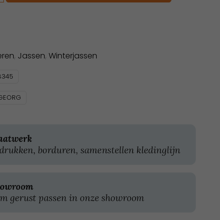
eren
,
Jassen
,
Winterjassen
8345
GEORG