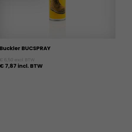
Buckler BUCSPRAY
€
6,50
excl. BTW
€
7,87
incl. BTW