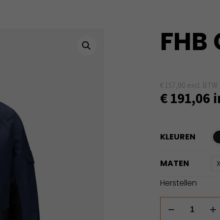
FHB 
€
157,90
excl. BTW
€
191,06
i
KLEUREN
MATEN
Herstellen
FHB
Georg