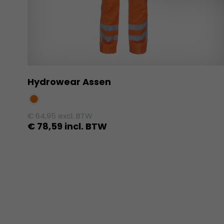
Hydrowear Assen
€
64,95
excl. BTW
€
78,59
incl. BTW
Dit
product
heeft
meerdere
variaties.
Deze
optie