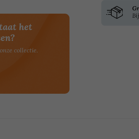
taat het
sen?
onze collectie.