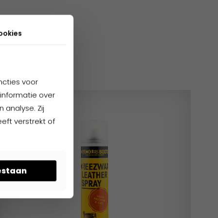
ookies
cten
ncties voor
informatie over
 analyse. Zij
ft verstrekt of
oestaan