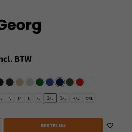
Georg
ncl. BTW
XS
S
M
L
XL
2XL
3XL
4XL
5XL
BESTEL NU