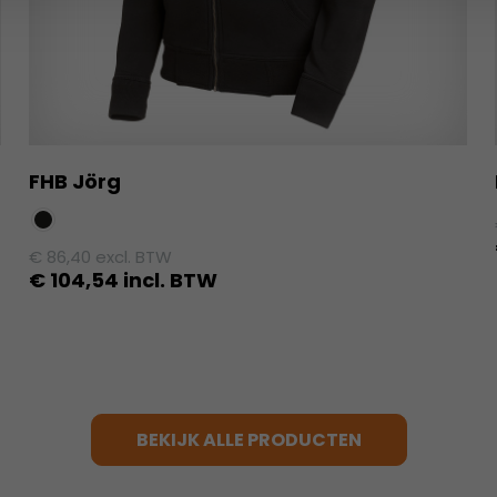
FHB Jörg
€
86,40
excl. BTW
€
104,54
incl. BTW
Dit
product
heeft
meerdere
variaties.
BEKIJK ALLE PRODUCTEN
Deze
optie