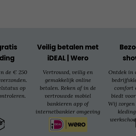
kan
gekozen
worden
op
de
productpagina
gratis
Veilig betalen met
Bezo
ding
iDEAL | Wero
sh
en de € 250
Vertrouwd, veilig en
Ontdek in
 verzonden.
gemakkelijk online
bedrijfskl
elstatus op
betalen. Reken af in de
comfort 
ntroleren.
vertrouwde mobiel
biedt voor
bankieren app of
Wij zorgen 
internetbankier omgeving
kledin
van jouw bank.
werkschoe