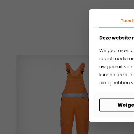
Toes
Ger
Deze website 
We gebruiken c
social media aa
uw gebruik van 
kunnen deze in
die zij hebben 
Weige