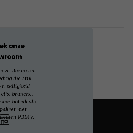
ek onze
owroom
 onze showroom
eding die stijl,
en veiligheid
 elke branche.
voor het ideale
gpakket met
nen en PBM’s.