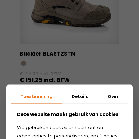
Buckler BLASTZSTN
€
125,00
excl. BTW
€
151,25
incl. BTW
Dit
Toestemming
Details
Over
product
heeft
meerdere
Deze website maakt gebruik van cookies
variaties.
Deze
We gebruiken cookies om content en
optie
advertenties te personaliseren, om functies