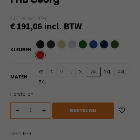
€
157,90
excl. BTW
€
191,06
incl. BTW
KLEUREN
XS
S
M
L
XL
2XL
3XL
4XL
MATEN
5XL
Herstellen
FHB
BESTEL NU
Georg
aantal
Merk:
FHB