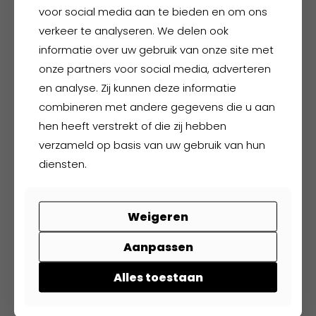
kan
voor social media aan te bieden en om ons
gekozen
verkeer te analyseren. We delen ook
worden
informatie over uw gebruik van onze site met
op
onze partners voor social media, adverteren
de
en analyse. Zij kunnen deze informatie
productpagina
combineren met andere gegevens die u aan
hen heeft verstrekt of die zij hebben
FHB Kim
verzameld op basis van uw gebruik van hun
diensten.
€
85,20
excl. BTW
€
103,09
incl. BTW
Weigeren
Dit
product
Aanpassen
heeft
meerdere
Alles toestaan
variaties.
Deze