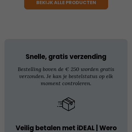
BEKIJK ALLE PRODUCTEN
Deze
optie
kan
gekozen
worden
op
de
productpagina
Snelle, gratis verzending
Bestelling boven de € 250 worden gratis
verzonden. Je kan je bestelstatus op elk
moment controleren.
Veilig betalen met iDEAL | Wero