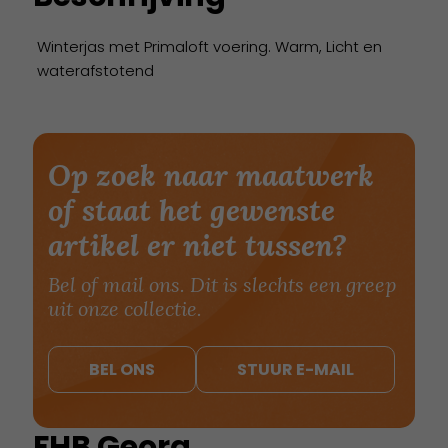
Winterjas met Primaloft voering. Warm, Licht en
waterafstotend
Op zoek naar maatwerk
of staat het gewenste
artikel er niet tussen?
Bel of mail ons. Dit is slechts een greep
uit onze collectie.
BEL ONS
STUUR E-MAIL
FHB Georg