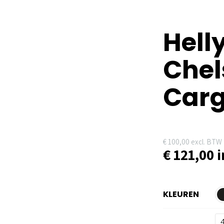
Hell
Chel
Car
€
100,00
excl. BTW
€
121,00
i
KLEUREN