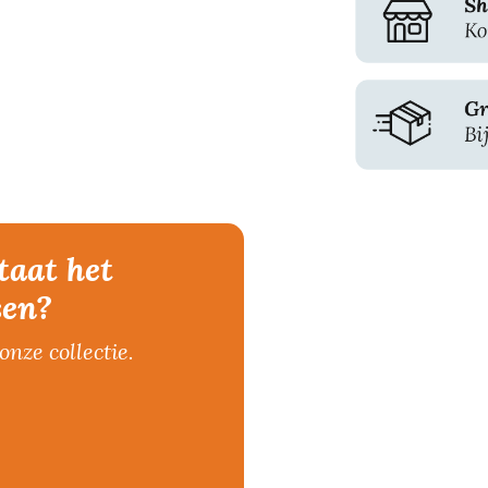
taat het
sen?
onze collectie.