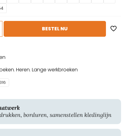
64
BESTEL NU
sen
roeken
,
Heren
,
Lange werkbroeken
316