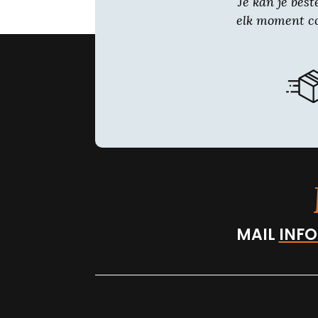
Je kan je best
elk moment co
MAIL
INFO