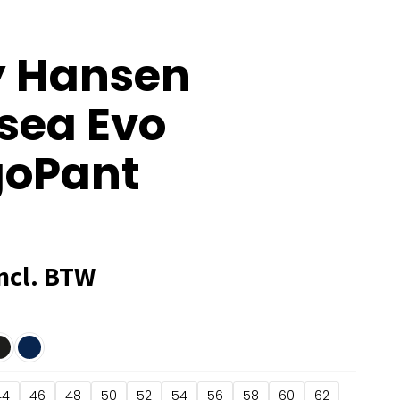
y Hansen
sea Evo
goPant
ncl. BTW
44
46
48
50
52
54
56
58
60
62