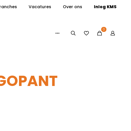
ranches
Vacatures
Over ons
Inlog KMS
0
RGOPANT