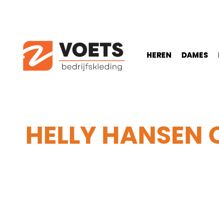
HEREN
DAMES
HELLY HANSEN
Home
-
Heren
-
Broeken
-
Lange werkbroeken
-
H