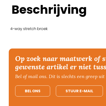
Beschrijving
4-way stretch broek
Op zoek naar maatwerk of s
gewenste artikel er niet tus
Bel of mail ons. Dit is slechts een greep uit 
BEL ONS
STUUR E-MAIL