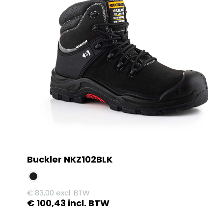
Buckler NKZ102BLK
€
83,00
excl. BTW
€
100,43
incl. BTW
Dit