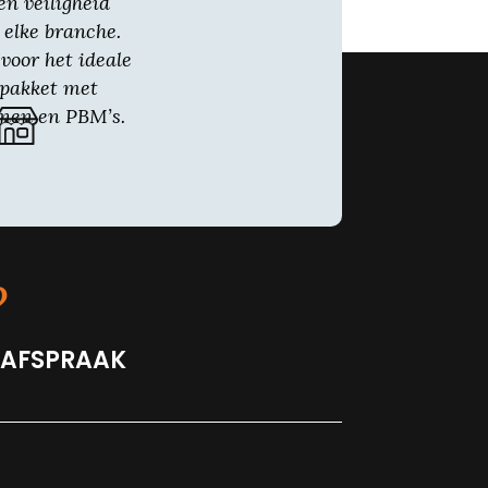
en veiligheid
 elke branche.
voor het ideale
gpakket met
nen en PBM’s.
?
 AFSPRAAK