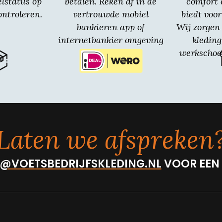
elstatus op
betalen. Reken af in de
comfort 
ntroleren.
vertrouwde mobiel
biedt voor
bankieren app of
Wij zorgen 
internetbankier omgeving
kledin
van jouw bank.
werkschoe
Laten we afspreken
@VOETSBEDRIJFSKLEDING.NL
VOOR EEN