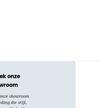
ek onze
owroom
 onze showroom
eding die stijl,