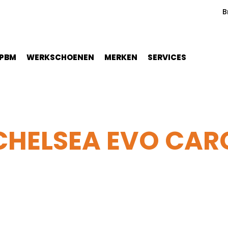
B
PBM
WERKSCHOENEN
MERKEN
SERVICES
 CHELSEA EVO CA
elly Hansen Chelsea Evo CargoPant