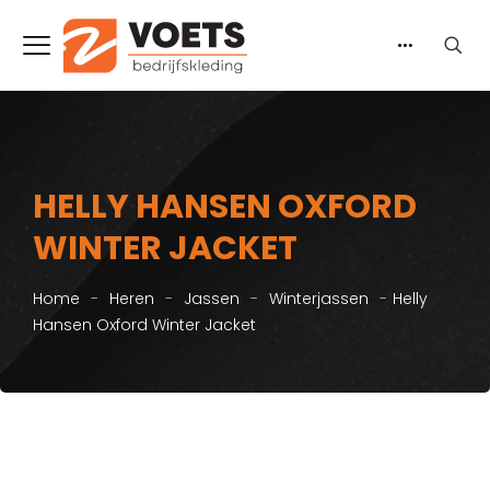
HELLY HANSEN OXFORD
WINTER JACKET
Home
-
Heren
-
Jassen
-
Winterjassen
-
Helly
Hansen Oxford Winter Jacket