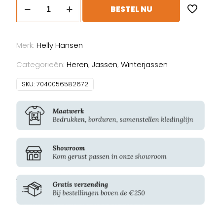
Helly
BESTEL NU
Hansen
Oxford
Winter
Merk:
Helly Hansen
Jacket
aantal
Categorieën:
Heren
,
Jassen
,
Winterjassen
SKU:
7040056582672