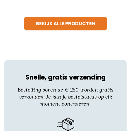
heeft
meerdere
variaties.
BEKIJK ALLE PRODUCTEN
Deze
optie
kan
gekozen
worden
op
de
productpagina
Snelle, gratis verzending
Bestelling boven de € 250 worden gratis
verzonden. Je kan je bestelstatus op elk
moment controleren.