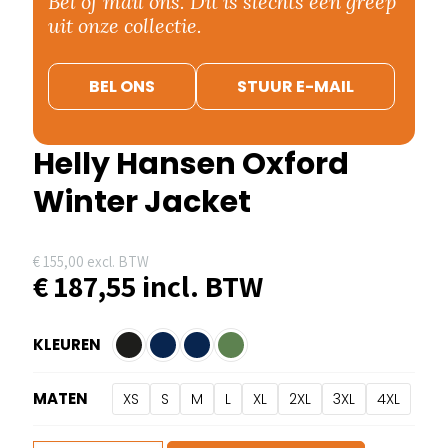
Bel of mail ons. Dit is slechts een greep
uit onze collectie.
BEL ONS
STUUR E-MAIL
Helly Hansen Oxford
Winter Jacket
€
155,00
excl. BTW
€
187,55
incl. BTW
KLEUREN
MATEN
XS
S
M
L
XL
2XL
3XL
4XL