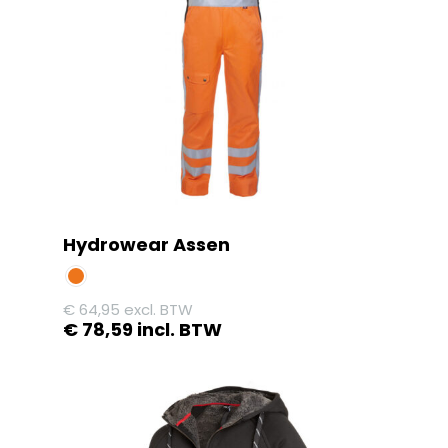
Hydrowear Assen
€
64,95
excl. BTW
€
78,59
incl. BTW
Dit
product
heeft
meerdere