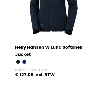
kan
gekozen
worden
op
de
productpagina
Helly Hansen W Luna Softshell
Jacket
€
105,00
excl. BTW
€
127,05
incl. BTW
Dit
product
heeft
meerdere
variaties.