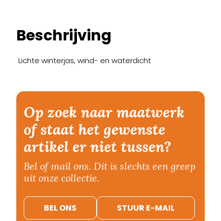
Beschrijving
Lichte winterjas, wind- en waterdicht
Op zoek naar maatwerk
of staat het gewenste
artikel er niet tussen?
Bel of mail ons. Dit is slechts een greep
uit onze collectie.
BEL ONS
STUUR E-MAIL