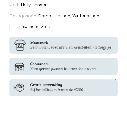
Manchester
Merk:
Helly Hansen
2.0
Winter
Categorieën:
Dames
,
Jassen
,
Winterjassen
Jacket
aantal
SKU:
7040059612369