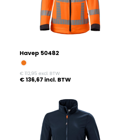
Havep 50482
€
112,95
excl. BTW
€
136,67
incl. BTW
Dit
product
heeft
meerdere
variaties.
Deze
optie