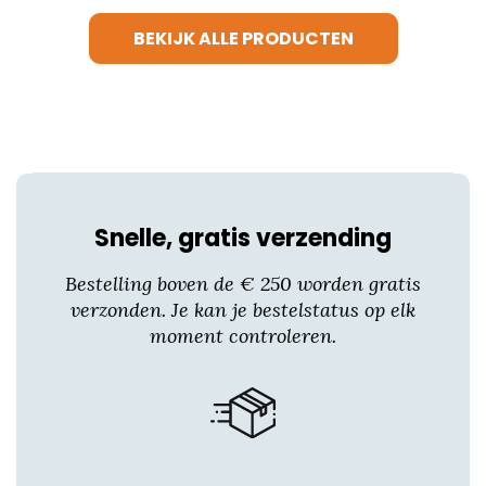
variaties.
BEKIJK ALLE PRODUCTEN
Deze
optie
kan
gekozen
worden
op
de
productpagina
Snelle, gratis verzending
Bestelling boven de € 250 worden gratis
verzonden. Je kan je bestelstatus op elk
moment controleren.