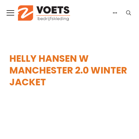
HELLY HANSEN W
MANCHESTER 2.0 WINTER
JACKET
Home
-
Dames
-
Jassen
-
Winterjassen
-
Helly
Hansen W Manchester 2.0 Winter Jacket