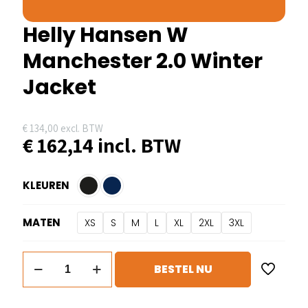
Helly Hansen W
Manchester 2.0 Winter
Jacket
€
134,00
excl. BTW
€
162,14
incl. BTW
KLEUREN
MATEN
XS
S
M
L
XL
2XL
3XL
Helly
BESTEL NU
Hansen
W