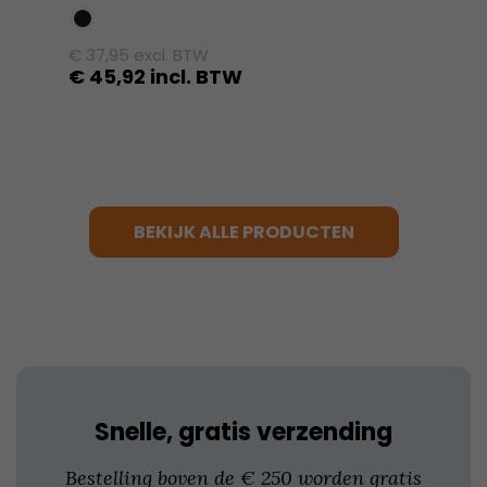
€
37,95
excl. BTW
€
45,92
incl. BTW
Dit
product
heeft
meerdere
variaties.
BEKIJK ALLE PRODUCTEN
Deze
optie
kan
gekozen
worden
op
de
productpagina
Snelle, gratis verzending
Bestelling boven de € 250 worden gratis