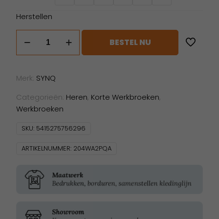
Herstellen
SYNQ
BESTEL NU
Goalie
aantal
Merk:
SYNQ
Categorieën:
Heren
,
Korte Werkbroeken
,
Werkbroeken
SKU:
5415275756296
ARTIKELNUMMER:
204WA2PQA