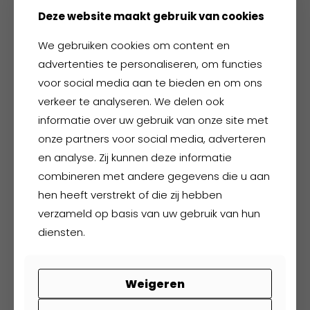
€
170,55
incl. BTW
Deze website maakt gebruik van cookies
Dit
We gebruiken cookies om content en
product
advertenties te personaliseren, om functies
heeft
meerdere
voor social media aan te bieden en om ons
variaties.
verkeer te analyseren. We delen ook
Deze
informatie over uw gebruik van onze site met
optie
onze partners voor social media, adverteren
kan
en analyse. Zij kunnen deze informatie
gekozen
combineren met andere gegevens die u aan
worden
hen heeft verstrekt of die zij hebben
op
verzameld op basis van uw gebruik van hun
de
productpagina
diensten.
FHB Jörg
Weigeren