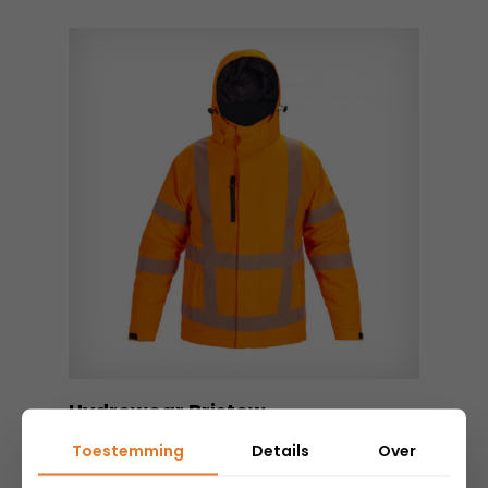
Hydrowear Bristow
Toestemming
Details
Over
€
140,95
excl. BTW