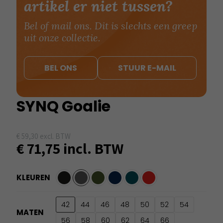
artikel er niet tussen?
Bel of mail ons. Dit is slechts een greep
uit onze collectie.
BEL ONS
STUUR E-MAIL
SYNQ Goalie
€
59,30
excl. BTW
€
71,75
incl. BTW
KLEUREN
42
44
46
48
50
52
54
MATEN
56
58
60
62
64
66