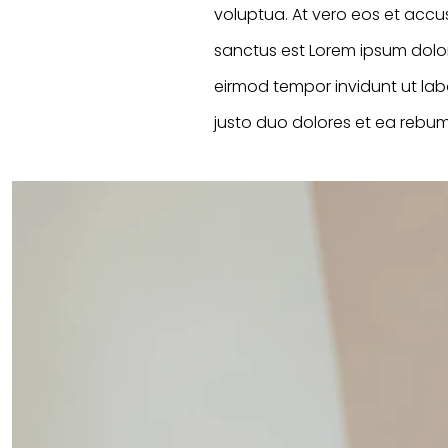
voluptua. At vero eos et accu
sanctus est Lorem ipsum dolor
eirmod tempor invidunt ut la
justo duo dolores et ea rebum