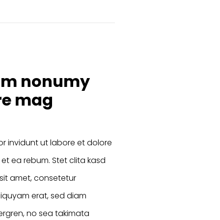
diam nonumy
ore mag
 invidunt ut labore et dolore
t ea rebum. Stet clita kasd
sit amet, consetetur
liquyam erat, sed diam
ergren, no sea takimata