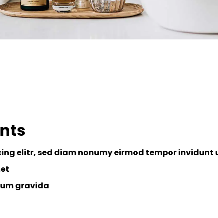
ents
ing elitr, sed diam nonumy eirmod tempor invidunt 
met
lum gravida