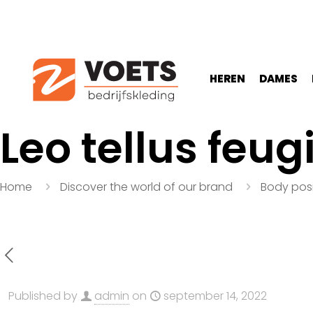
HEREN
DAMES
Leo tellus feug
Home
Discover the world of our brand
Body posi
Published by
admin
on
september 14, 2022