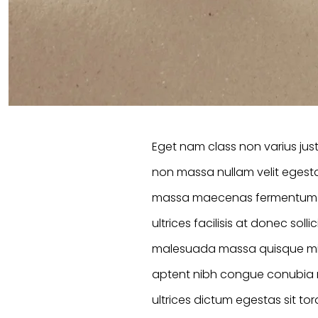
Eget nam class non varius jus
non massa nullam velit eges
massa maecenas fermentum ame
ultrices facilisis at donec so
malesuada massa quisque mi 
aptent nibh congue conubia
ultrices dictum egestas sit t