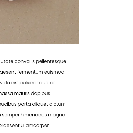
utate convallis pellentesque
praesent fermentum euismod
da nisl pulvinar auctor
es massa mauris dapibus
ucibus porta aliquet dictum
 in semper himenaeos magna
 praesent ullamcorper