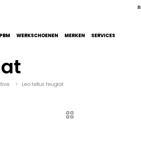
B
PBM
WERKSCHOENEN
MERKEN
SERVICES
iat
tive
Leo tellus feugiat