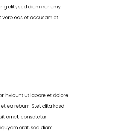
ing elitr, sed diam nonumy
At vero eos et accusam et
 invidunt ut labore et dolore
t ea rebum. Stet clita kasd
sit amet, consetetur
liquyam erat, sed diam