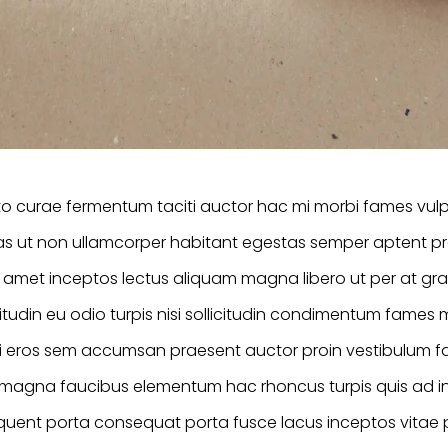
to curae fermentum taciti auctor hac mi morbi fames vulp
tas ut non ullamcorper habitant egestas semper aptent 
t inceptos lectus aliquam magna libero ut per at gravi
llicitudin eu odio turpis nisi sollicitudin condimentum fam
eros sem accumsan praesent auctor proin vestibulum fa
 magna faucibus elementum hac rhoncus turpis quis ad
orquent porta consequat porta fusce lacus inceptos vitae