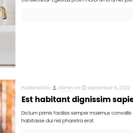
Published by
admin
on
september 5, 2022
Est habitant dignissim sapi
Dictum primis facilisis semper maximus convallis
habitasse dui nisl pharetra erat.