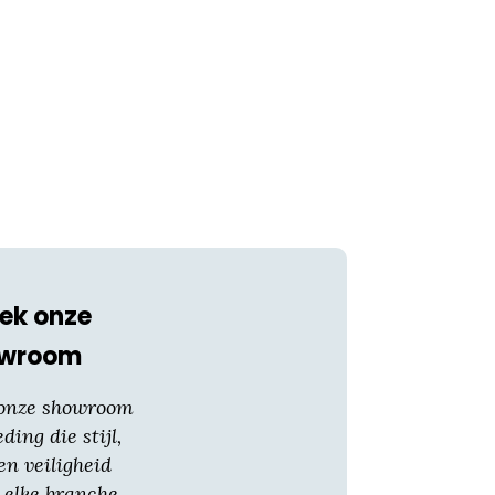
ek onze
owroom
 onze showroom
eding die stijl,
en veiligheid
 elke branche.