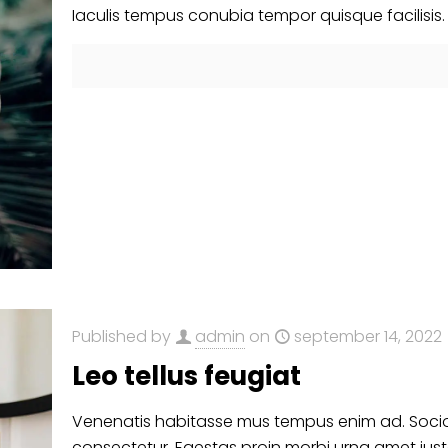
Iaculis tempus conubia tempor quisque facilisis. 
Published by
admin
on
september 14, 2022
Leo tellus feugiat
Venenatis habitasse mus tempus enim ad. Socios
consectetur. Egestas proin morbi urna amet just