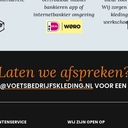
bankieren app of
Wij zorgen 
internetbankier omgeving
kledin
van jouw bank.
werkschoe
Laten we afspreken
@VOETSBEDRIJFSKLEDING.NL
VOOR EEN
NTENSERVICE
WIJ ZIJN OPEN OP