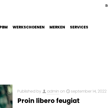
B
PBM
WERKSCHOENEN
MERKEN
SERVICES
Published by
admin
on
september 14, 2022
Proin libero feugiat