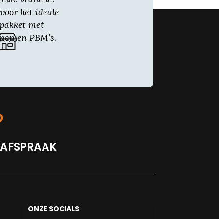
voor het ideale
gpakket met
nen en PBM’s.
?
 AFSPRAAK
ONZE SOCIALS