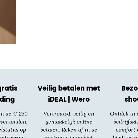
gratis
Veilig betalen met
Bezo
ding
iDEAL | Wero
sh
en de € 250
Vertrouwd, veilig en
Ontdek in
 verzonden.
gemakkelijk online
bedrijfskl
elstatus op
betalen. Reken af in de
comfort 
ntroleren.
vertrouwde mobiel
biedt voor