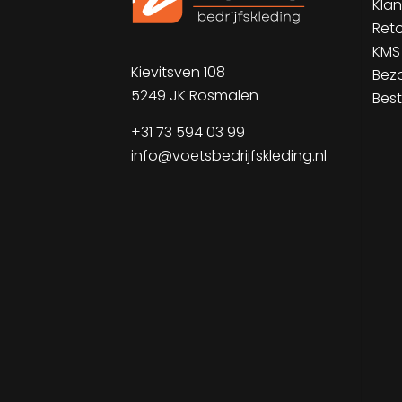
Klan
Ret
KMS
Kievitsven 108
Bez
5249 JK Rosmalen
Best
+31 73 594 03 99
info@voetsbedrijfskleding.nl