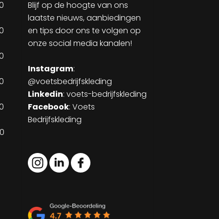
30
Blijf op de hoogte van ons
laatste nieuws, aanbiedingen
30
en tips door ons te volgen op
onze social media kanalen!
30
Instagram
:
30
@voetsbedrijfskleding
Linkedin
:
voets-bedrijfskleding
30
Facebook
: Voets
Bedrijfskleding
00