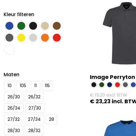
Kleur filteren
Maten
Image Perryton
10
105
11
115
€
19,20
excl. BTW
26/30
26/32
€
23,23
incl. BT
26/34
27/30
Dit
product
27/32
27/34
28
heeft
28/30
28/32
meerdere