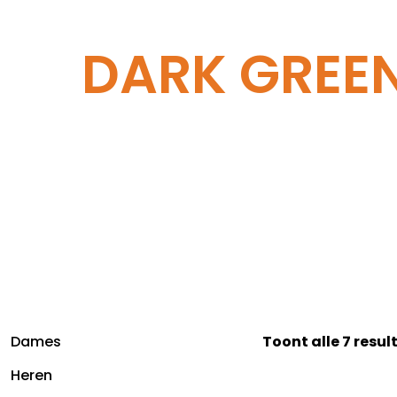
DARK GREE
Dames
Toont alle 7 resu
Heren