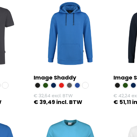
Image Shaddy
Image 
€
32,64
excl. BTW
€
42,24
ex
W
€
39,49
incl. BTW
€
51,11
i
Dit
Dit
product
product
heeft
heeft
meerdere
meerdere