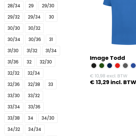
28/34
29
29/30
variaties.
Deze
29/32
29/34
30
optie
30/30
30/32
kan
gekozen
30/34
30/36
31
worden
31/30
31/32
31/34
op
Image Todd
de
31/36
32
32/30
productpagina
32/32
32/34
€
10,98
excl. BTW
€
13,29
incl. BT
32/36
32/38
33
Dit
33/30
33/32
product
33/34
33/36
heeft
meerdere
33/38
34
34/30
variaties.
34/32
34/34
Deze