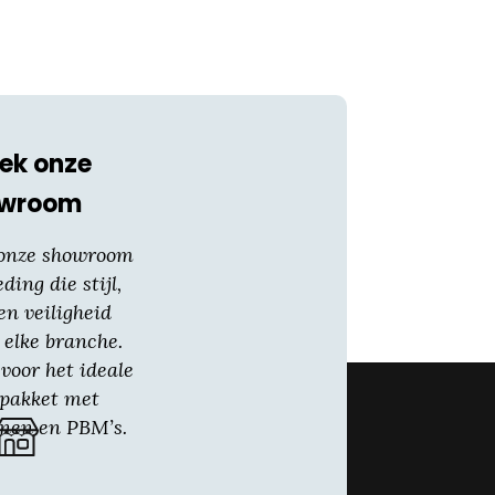
ek onze
owroom
 onze showroom
eding die stijl,
en veiligheid
 elke branche.
voor het ideale
gpakket met
nen en PBM’s.