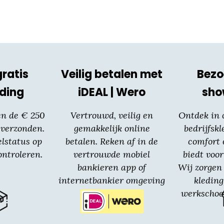
gratis
Veilig betalen met
Bezo
ding
iDEAL | Wero
sh
en de € 250
Vertrouwd, veilig en
Ontdek in
 verzonden.
gemakkelijk online
bedrijfskl
elstatus op
betalen. Reken af in de
comfort 
ntroleren.
vertrouwde mobiel
biedt voor
bankieren app of
Wij zorgen 
internetbankier omgeving
kledin
van jouw bank.
werkschoe