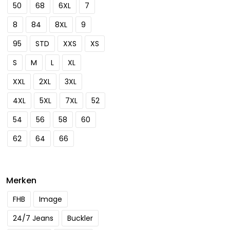
50
68
6XL
7
8
84
8XL
9
95
STD
XXS
XS
S
M
L
XL
XXL
2XL
3XL
4XL
5XL
7XL
52
54
56
58
60
62
64
66
Merken
FHB
Image
24/7 Jeans
Buckler