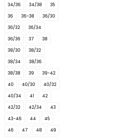
optie
34/36
34/38
35
kan
36
36-38
36/30
gekozen
worden
36/32
36/34
op
36/36
37
38
de
38/30
38/32
productpagina
38/34
38/36
38/38
39
39-42
40
40/30
40/32
40/34
41
42
42/32
42/34
43
43-46
44
45
46
47
48
49