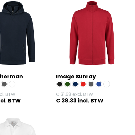
Sherman
Image Sunray
cl. BTW
€
31,68
excl. BTW
ncl. BTW
€
38,33
incl. BTW
Dit
product
heeft
meerdere