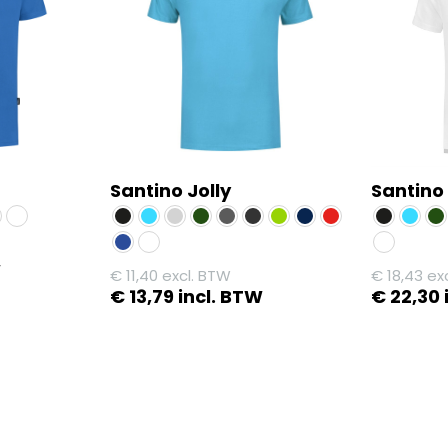
variaties.
variaties.
Deze
Deze
optie
optie
kan
kan
gekozen
gekozen
worden
worden
op
op
Santino Jolly
Santino
de
de
productpagina
productp
W
€
11,40
excl. BTW
€
18,43
exc
€
13,79
incl. BTW
€
22,30
Dit
Dit
product
product
heeft
heeft
meerdere
meerdere
variaties.
variaties.