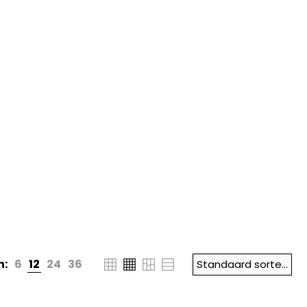
n:
6
12
24
36