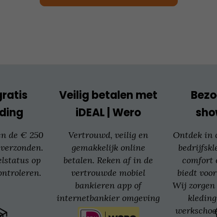
Deze
optie
kan
gekozen
worden
op
de
productpagina
gratis
Veilig betalen met
Bezo
ding
iDEAL | Wero
sh
en de € 250
Vertrouwd, veilig en
Ontdek in
 verzonden.
gemakkelijk online
bedrijfskl
elstatus op
betalen. Reken af in de
comfort 
ntroleren.
vertrouwde mobiel
biedt voor
bankieren app of
Wij zorgen 
internetbankier omgeving
kledin
van jouw bank.
werkschoe