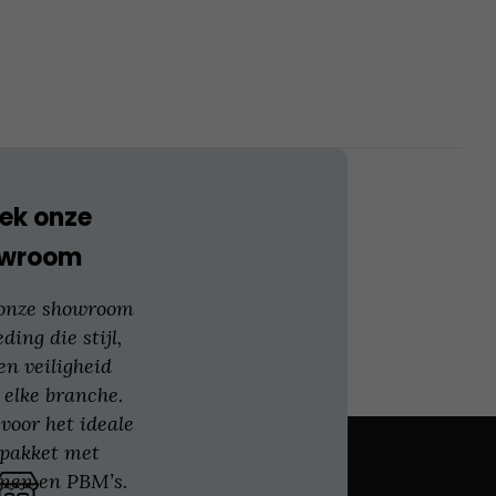
Deze
optie
kan
gekozen
worden
op
de
productpagina
ek onze
owroom
 onze showroom
eding die stijl,
en veiligheid
 elke branche.
voor het ideale
gpakket met
nen en PBM’s.