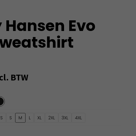
y Hansen Evo
Sweatshirt
cl. BTW
XS
S
M
L
XL
2XL
3XL
4XL