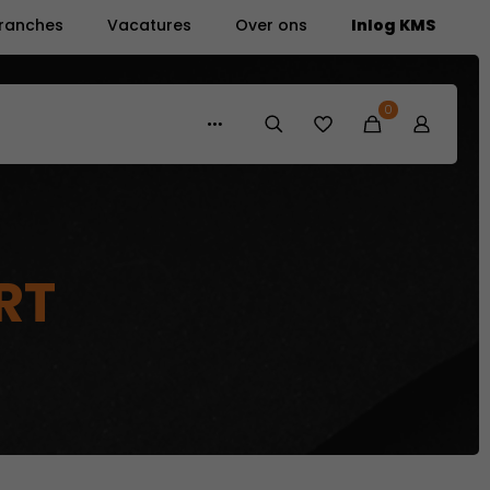
ranches
Vacatures
Over ons
Inlog KMS
0
RT