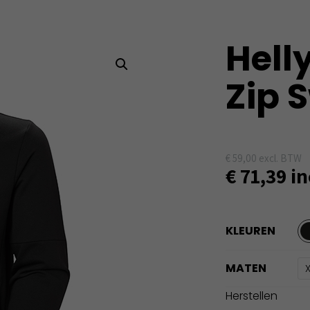
Hell
Zip 
€
59,00
excl. BTW
€
71,39
in
KLEUREN
MATEN
Herstellen