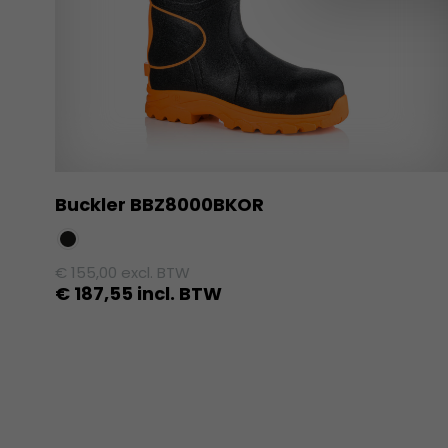
Buckler BBZ8000BKOR
€
155,00
excl. BTW
€
187,55
incl. BTW
Dit
product
heeft
meerdere
variaties.