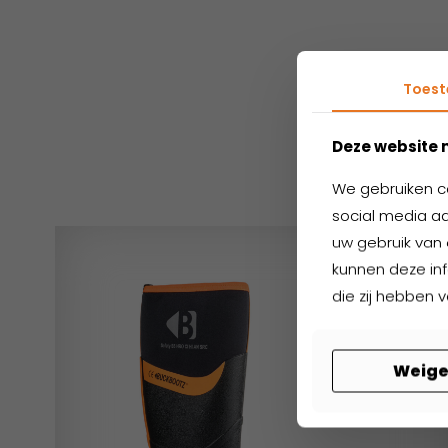
Toes
Ger
Deze website 
We gebruiken c
social media aa
uw gebruik van 
kunnen deze in
die zij hebben 
Weige