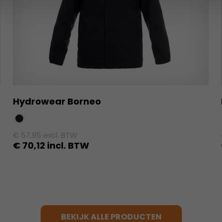
Hydrowear Borneo
€
57,95
excl. BTW
€
70,12
incl. BTW
Dit
product
heeft
meerdere
variaties.
BEKIJK ALLE PRODUCTEN