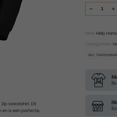
Helly
Hansen
Evo
Zip
Sweatshirt
Merk:
Helly Han
aantal
Categorieën:
H
SKU:
704005988
ip sweatshirt. Dit
 en is een perfecte,