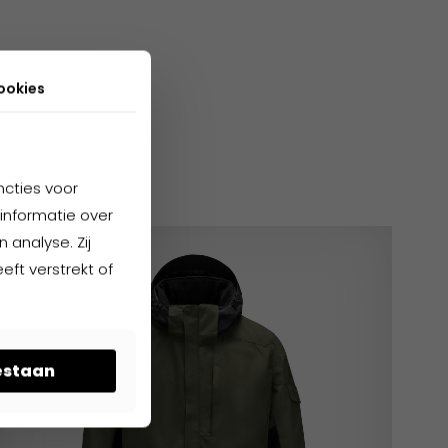
ookies
cten
ncties voor
informatie over
 analyse. Zij
ft verstrekt of
oestaan