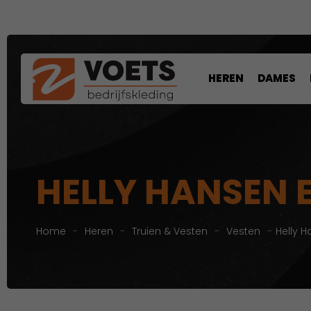
HEREN
DAMES
HELLY HANSEN 
Home
-
Heren
-
Truien & Vesten
-
Vesten
-
Helly H