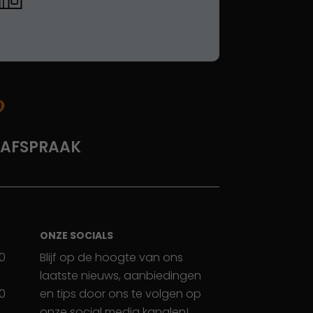
?
 AFSPRAAK
ONZE SOCIALS
30
Blijf op de hoogte van ons
laatste nieuws, aanbiedingen
30
en tips door ons te volgen op
onze social media kanalen!