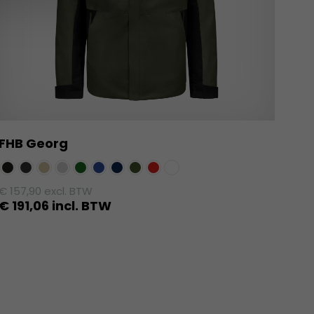
FHB Georg
€
157,90
excl. BTW
€
191,06
incl. BTW
Dit
product
heeft
meerdere
variaties.