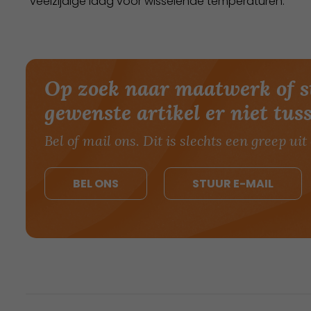
veelzijdige laag voor wisselende temperaturen.
Op zoek naar maatwerk of s
gewenste artikel er niet tus
Bel of mail ons. Dit is slechts een greep uit 
BEL ONS
STUUR E-MAIL