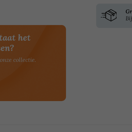
taat het
sen?
onze collectie.