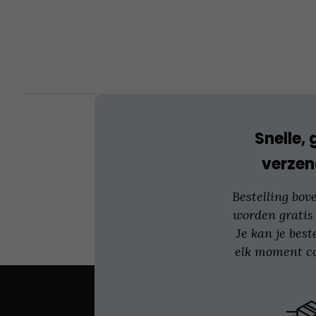
Deze
optie
kan
gekozen
worden
op
de
productpagina
Snelle, 
verzen
Bestelling bov
worden gratis
Je kan je best
elk moment co