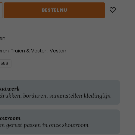
BESTEL NU
sen
eren
,
Truien & Vesten
,
Vesten
8559