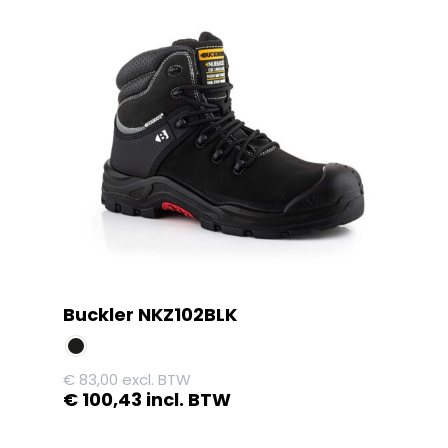
Buckler NKZ102BLK
€
83,00
excl. BTW
€
100,43
incl. BTW
Dit