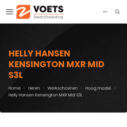
HELLY HANSEN
KENSINGTON MXR MID
S3L
Home
-
Heren
-
Werkschoenen
-
Hoog model
-
Helly Hansen Kensington MXR Mid S3L