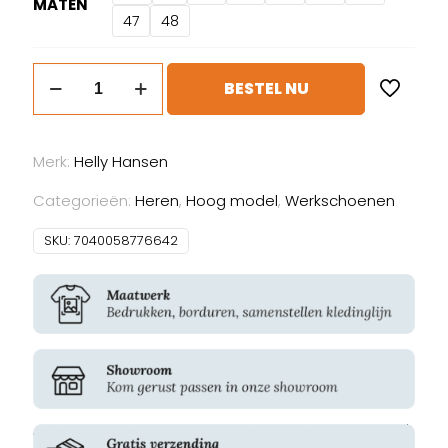
MATEN
47
48
Helly
BESTEL NU
Hansen
Kensington
MXR
Merk:
Helly Hansen
Mid
S3L
Categorieën:
Heren
,
Hoog model
,
Werkschoenen
aantal
SKU:
7040058776642