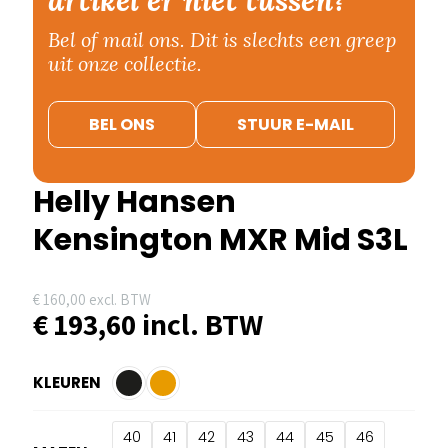
Bel of mail ons. Dit is slechts een greep
uit onze collectie.
BEL ONS
STUUR E-MAIL
Helly Hansen
Kensington MXR Mid S3L
€
160,00
excl. BTW
€
193,60
incl. BTW
KLEUREN
40
41
42
43
44
45
46