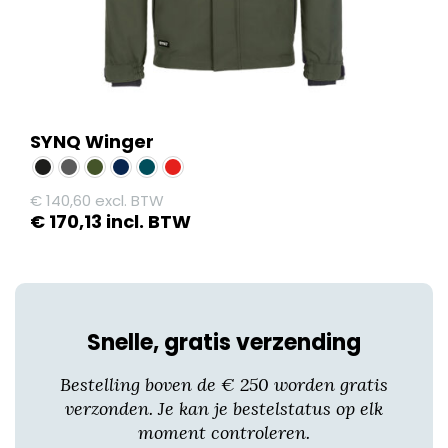
productpagina
SYNQ Winger
€
140,60
excl. BTW
€
170,13
incl. BTW
Dit
product
heeft
meerdere
Snelle, gratis verzending
variaties.
Deze
Bestelling boven de € 250 worden gratis
optie
verzonden. Je kan je bestelstatus op elk
kan
moment controleren.
gekozen