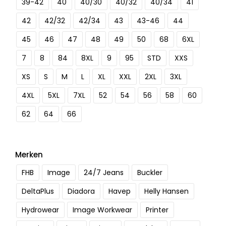
39-42
40
40/30
40/32
40/34
41
42
42/32
42/34
43
43-46
44
45
46
47
48
49
50
68
6XL
7
8
84
8XL
9
95
STD
XXS
XS
S
M
L
XL
XXL
2XL
3XL
4XL
5XL
7XL
52
54
56
58
60
62
64
66
Merken
FHB
Image
24/7 Jeans
Buckler
DeltaPlus
Diadora
Havep
Helly Hansen
Hydrowear
Image Workwear
Printer