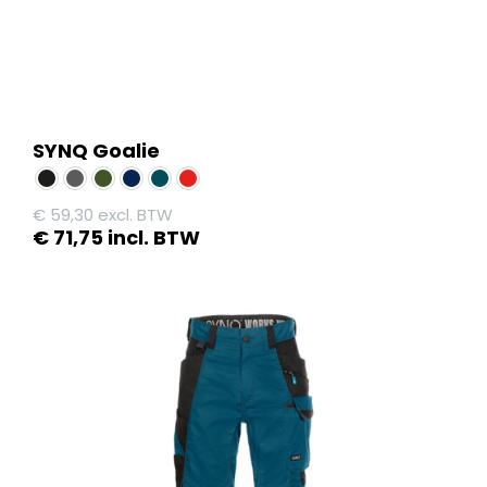
SYNQ Goalie
€
59,30
excl. BTW
€
71,75
incl. BTW
Dit
product
heeft
meerdere
variaties.
Deze
optie
kan
gekozen