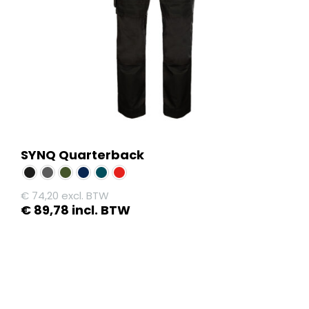
worden
op
de
productpagina
SYNQ Quarterback
€
74,20
excl. BTW
€
89,78
incl. BTW
Dit
product
heeft
meerdere
variaties.