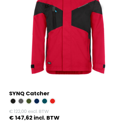
SYNQ Catcher
€
122,00
excl. BTW
€
147,62
incl. BTW
Dit
product