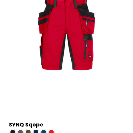
worden
op
de
productpagina
SYNQ Sqope