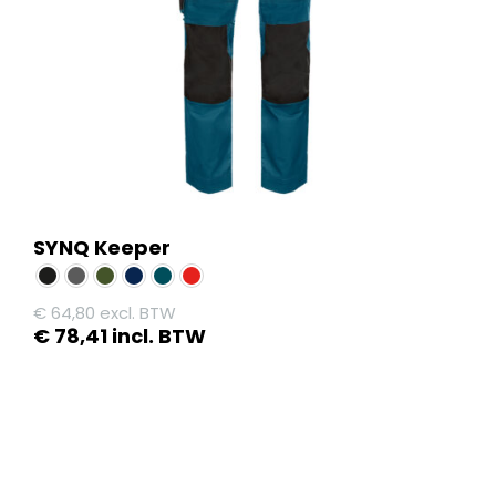
worden
op
de
productpagina
SYNQ Keeper
€
64,80
excl. BTW
€
78,41
incl. BTW
Dit
product
heeft
meerdere
variaties.