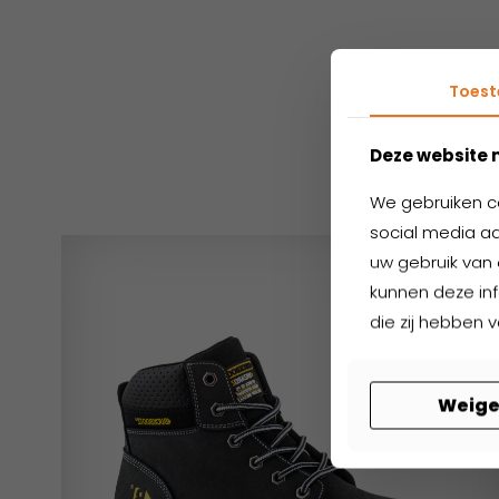
Toes
Ger
Deze website 
We gebruiken c
social media aa
uw gebruik van 
kunnen deze in
die zij hebben 
Weige