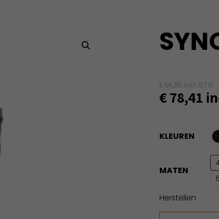
SYNQ
€
64,80
excl. BTW
€
78,41
in
KLEUREN
MATEN
Herstellen
SYNQ