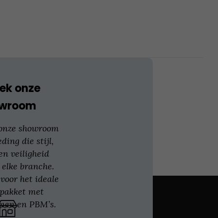
optie
kan
gekozen
worden
op
de
productpagina
ek onze
owroom
 onze showroom
eding die stijl,
en veiligheid
 elke branche.
voor het ideale
gpakket met
nen en PBM’s.