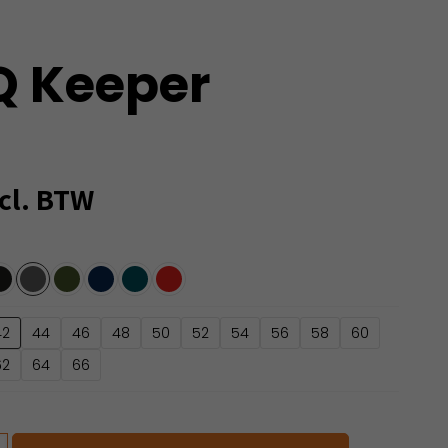
 Keeper
cl. BTW
42
44
46
48
50
52
54
56
58
60
62
64
66