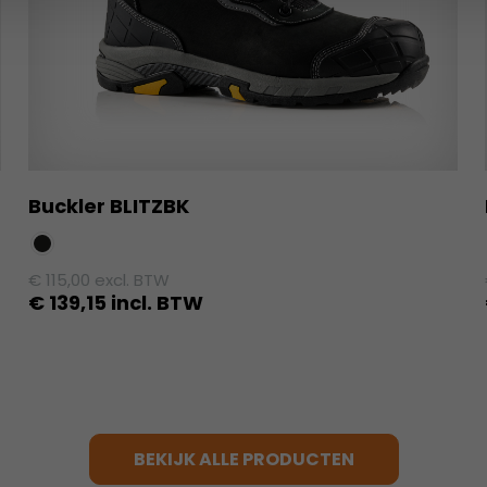
Buckler BLITZBK
€
115,00
excl. BTW
€
139,15
incl. BTW
Dit
product
heeft
meerdere
variaties.
BEKIJK ALLE PRODUCTEN
Deze