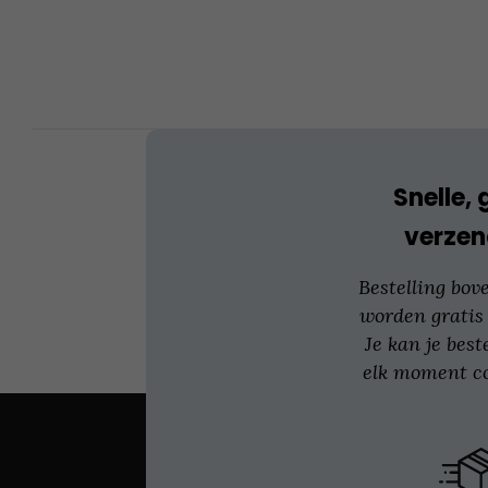
optie
kan
gekozen
worden
op
de
productpagina
Snelle, 
verzen
Bestelling bov
worden gratis
Je kan je best
elk moment co