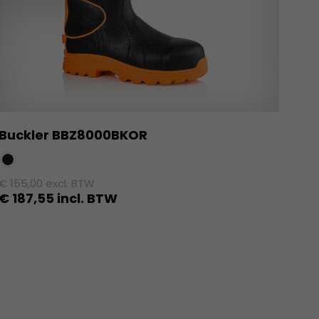
Buckler BBZ8000BKOR
€
155,00
excl. BTW
€
187,55
incl. BTW
Dit
product
heeft
meerdere
variaties.
Deze