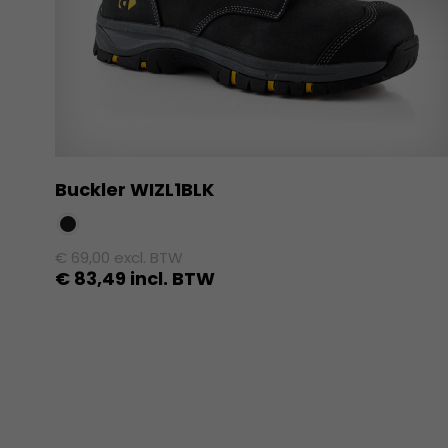
Buckler WIZL1BLK
€
69,00
excl. BTW
€
83,49
incl. BTW
Dit
product
heeft
meerdere
variaties.
Deze