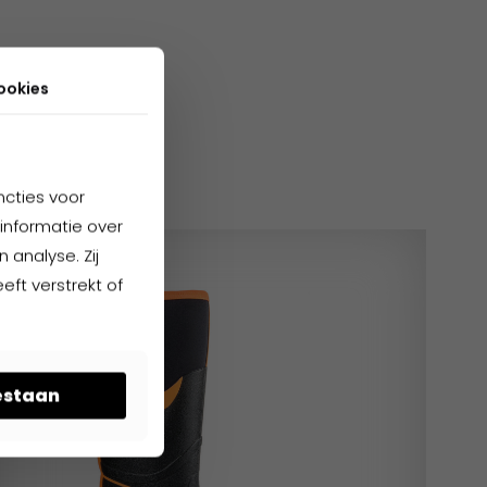
ookies
cten
ncties voor
informatie over
 analyse. Zij
ft verstrekt of
oestaan