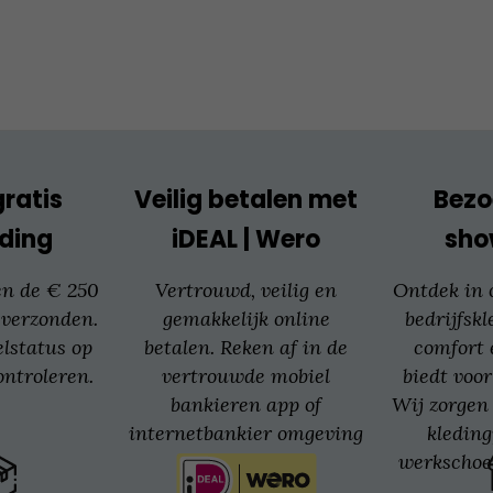
optie
kan
gekozen
worden
op
de
productpagina
gratis
Veilig betalen met
Bezo
ding
iDEAL | Wero
sh
en de € 250
Vertrouwd, veilig en
Ontdek in
 verzonden.
gemakkelijk online
bedrijfskl
elstatus op
betalen. Reken af in de
comfort 
ntroleren.
vertrouwde mobiel
biedt voor
bankieren app of
Wij zorgen 
internetbankier omgeving
kledin
van jouw bank.
werkschoe