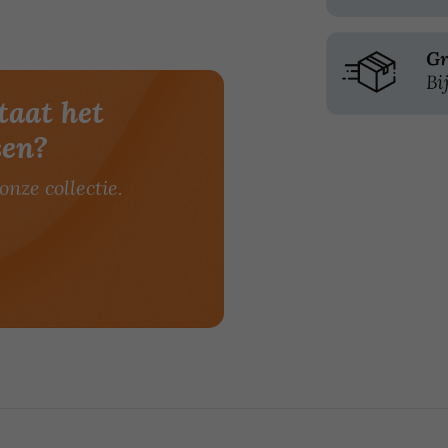
taat het
sen?
onze collectie.