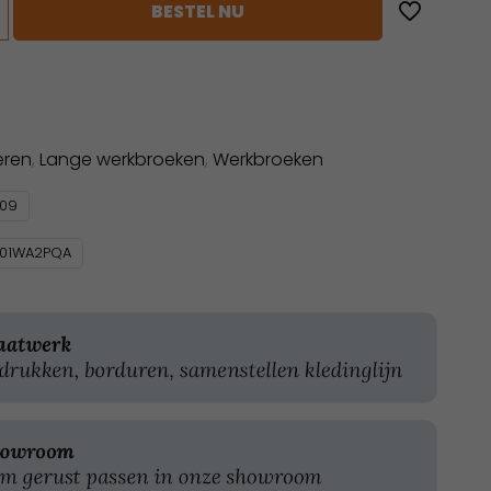
BESTEL NU
eren
,
Lange werkbroeken
,
Werkbroeken
709
101WA2PQA