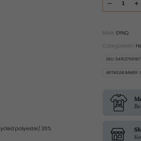
Keeper
aantal
Merk:
SYNQ
Categorieën:
H
SKU:
5415275618
ARTIKELNUMMER:
ycled polyester/ 35%