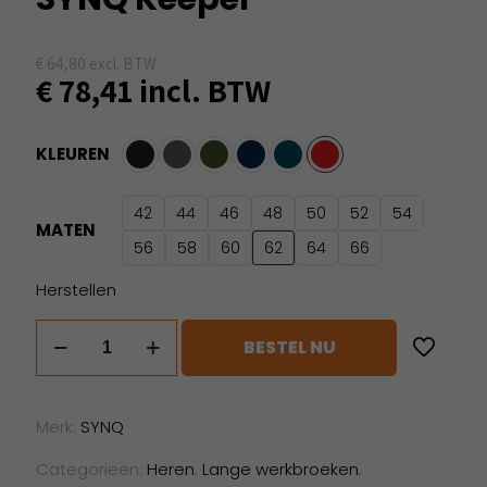
€
64,80
excl. BTW
€
78,41
incl. BTW
KLEUREN
42
44
46
48
50
52
54
MATEN
56
58
60
62
64
66
Herstellen
SYNQ
BESTEL NU
Keeper
aantal
Merk:
SYNQ
Categorieën:
Heren
,
Lange werkbroeken
,