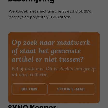
Werkbroek met mechanische stretchstof. 65%
gerecycled polyester/ 35% katoen.
Op zoek naar maatwerk
of staat het gewenste
artikel er niet tussen?
Bel of mail ons. Dit is slechts een greep
uit onze collectie.
BEL ONS
STUUR E-MAIL
SYNQ Keeper