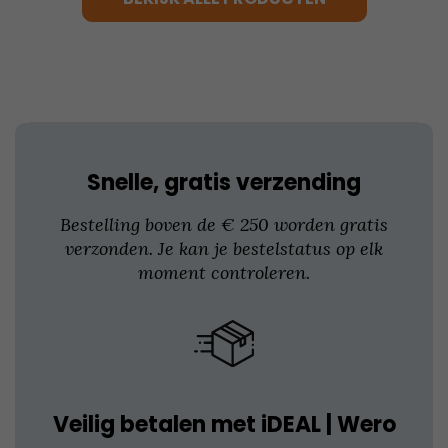
Deze
optie
kan
gekozen
worden
op
de
productpagina
Snelle, gratis verzending
Bestelling boven de € 250 worden gratis
verzonden. Je kan je bestelstatus op elk
moment controleren.
Veilig betalen met iDEAL | Wero