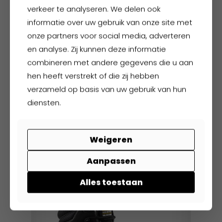
verkeer te analyseren. We delen ook
gekozen
informatie over uw gebruik van onze site met
worden
op
onze partners voor social media, adverteren
de
en analyse. Zij kunnen deze informatie
productpagina
combineren met andere gegevens die u aan
hen heeft verstrekt of die zij hebben
verzameld op basis van uw gebruik van hun
FHB Leo
diensten.
€
101,60
excl. BTW
€
122,94
incl. BTW
Weigeren
Dit
Aanpassen
product
heeft
Alles toestaan
meerdere
variaties.
Deze