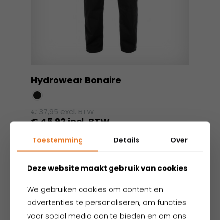
Hydrowear Bonaire
€
37,95
excl. BTW
€
45,92
incl. BTW
Dit
Toestemming
Details
Over
product
heeft
Deze website maakt gebruik van cookies
meerdere
variaties.
We gebruiken cookies om content en
Deze
advertenties te personaliseren, om functies
optie
voor social media aan te bieden en om ons
kan