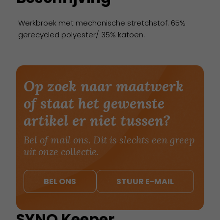
Werkbroek met mechanische stretchstof. 65%
gerecycled polyester/ 35% katoen.
Op zoek naar maatwerk
of staat het gewenste
artikel er niet tussen?
Bel of mail ons. Dit is slechts een greep
uit onze collectie.
BEL ONS
STUUR E-MAIL
SYNQ Keeper