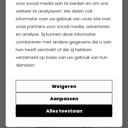
voor social media aan te bieden en om ons
gekozen
verkeer te analyseren. We delen ook
worden
informatie over uw gebruik van onze site met
op
onze partners voor social media, adverteren
de
productpagina
en analyse. Zij kunnen deze informatie
combineren met andere gegevens die u aan
hen heeft verstrekt of die zij hebben
Buckler BSH006BK
verzameld op basis van uw gebruik van hun
diensten.
€
115,00
excl. BTW
€
139,15
incl. BTW
Weigeren
Dit
product
Aanpassen
heeft
meerdere
Alles toestaan
variaties.
Deze