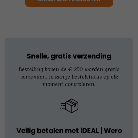
Deze
optie
kan
gekozen
worden
op
de
productpagina
Snelle, gratis verzending
Bestelling boven de € 250 worden gratis
verzonden. Je kan je bestelstatus op elk
moment controleren.
Veilig betalen met iDEAL | Wero