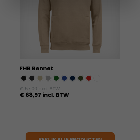
optie
kan
gekozen
worden
op
de
productpagina
FHB Bennet
€
57,00
excl. BTW
€
68,97
incl. BTW
Dit
product
heeft
meerdere
variaties.
BEKIJK ALLE PRODUCTEN