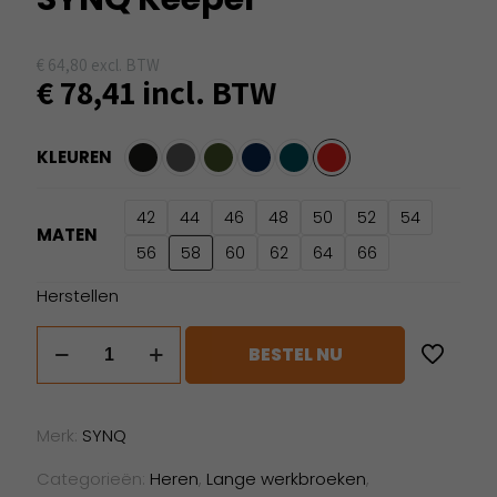
€
64,80
excl. BTW
€
78,41
incl. BTW
KLEUREN
42
44
46
48
50
52
54
MATEN
56
58
60
62
64
66
Herstellen
SYNQ
BESTEL NU
Keeper
aantal
Merk:
SYNQ
Categorieën:
Heren
,
Lange werkbroeken
,