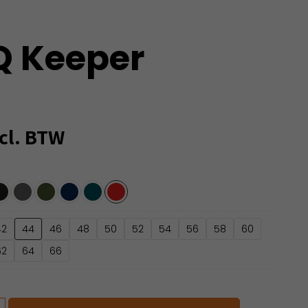
 Keeper
cl. BTW
42
44
46
48
50
52
54
56
58
60
62
64
66