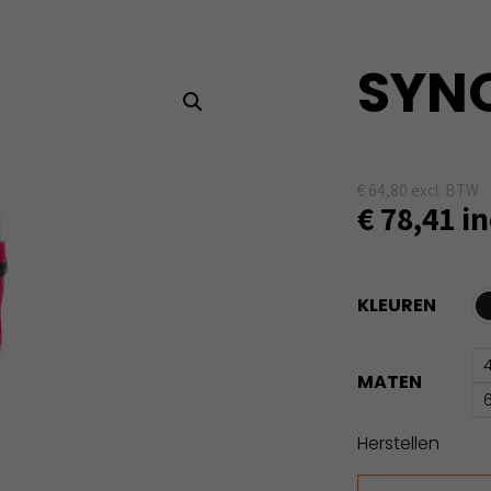
SYNQ
€
64,80
excl. BTW
€
78,41
in
KLEUREN
MATEN
Herstellen
SYNQ