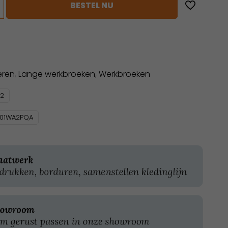
BESTEL NU
eren
,
Lange werkbroeken
,
Werkbroeken
12
101WA2PQA