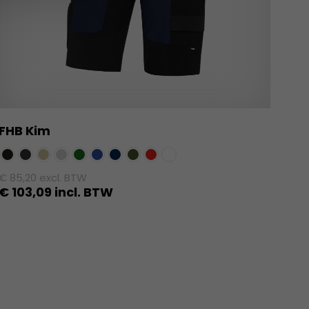
FHB Kim
€
85,20
excl. BTW
€
103,09
incl. BTW
Dit
product
heeft
meerdere
variaties.
Deze