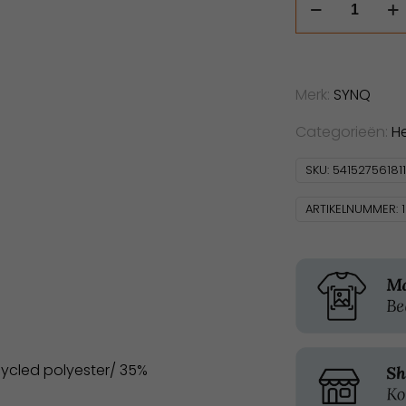
Keeper
aantal
Merk:
SYNQ
Categorieën:
H
SKU:
54152756181
ARTIKELNUMMER:
ycled polyester/ 35%