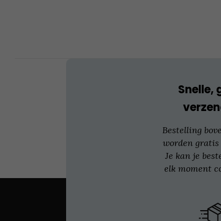
optie
kan
gekozen
worden
op
de
productpagina
Snelle, 
verzen
Bestelling bov
worden gratis
Je kan je best
elk moment co