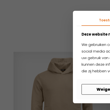
Toes
Ger
Deze website 
We gebruiken c
social media aa
uw gebruik van 
kunnen deze in
die zij hebben 
Weige