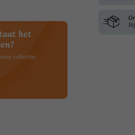
taat het
sen?
onze collectie.