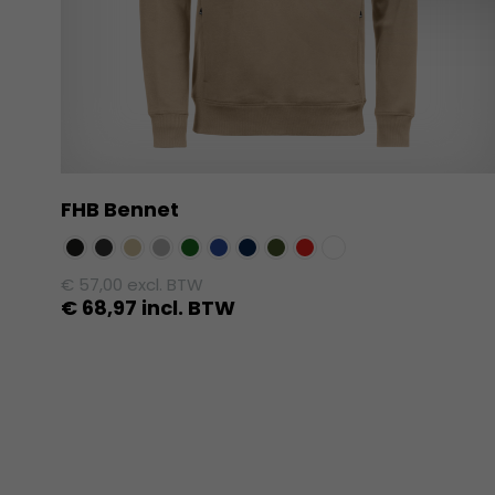
FHB Bennet
€
57,00
excl. BTW
€
68,97
incl. BTW
Dit
product
heeft
meerdere
variaties.
Deze