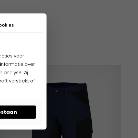
ookies
cten
ncties voor
informatie over
 analyse. Zij
ft verstrekt of
oestaan