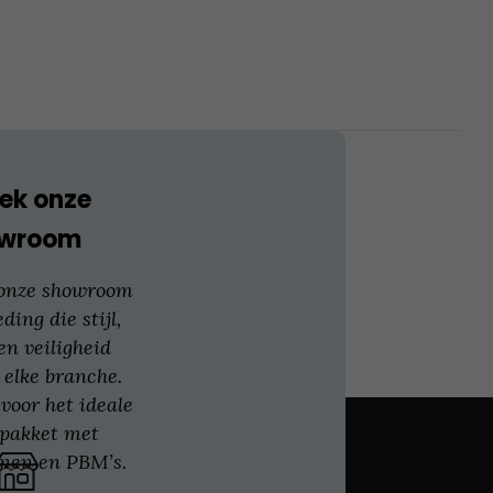
optie
kan
gekozen
worden
op
de
productpagina
ek onze
owroom
 onze showroom
eding die stijl,
en veiligheid
 elke branche.
voor het ideale
gpakket met
nen en PBM’s.