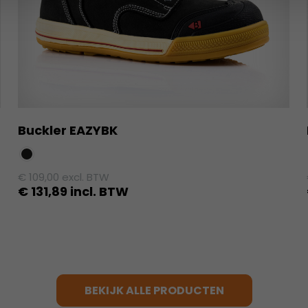
Buckler EAZYBK
€
109,00
excl. BTW
€
131,89
incl. BTW
Dit
product
heeft
meerdere
variaties.
BEKIJK ALLE PRODUCTEN
Deze