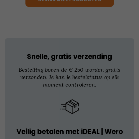
Deze
optie
kan
gekozen
worden
op
de
productpagina
Snelle, gratis verzending
Bestelling boven de € 250 worden gratis
verzonden. Je kan je bestelstatus op elk
moment controleren.
Veilig betalen met iDEAL | Wero