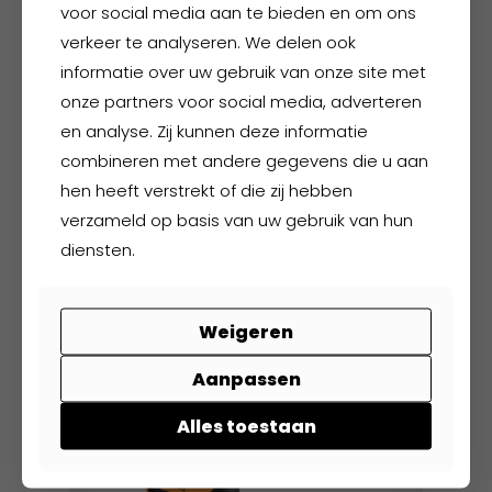
voor social media aan te bieden en om ons
gekozen
verkeer te analyseren. We delen ook
worden
informatie over uw gebruik van onze site met
op
onze partners voor social media, adverteren
de
productpagina
en analyse. Zij kunnen deze informatie
combineren met andere gegevens die u aan
hen heeft verstrekt of die zij hebben
Buckler BSH009BK
verzameld op basis van uw gebruik van hun
diensten.
€
125,00
excl. BTW
€
151,25
incl. BTW
Weigeren
Dit
product
Aanpassen
heeft
meerdere
Alles toestaan
variaties.
Deze