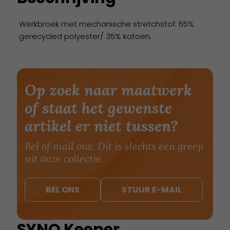
Werkbroek met mechanische stretchstof. 65%
gerecycled polyester/ 35% katoen.
Op zoek naar maatwerk
of staat het gewenste
artikel er niet tussen?
Bel of mail ons. Dit is slechts een greep
uit onze collectie.
BEL ONS
STUUR E-MAIL
SYNQ Keeper