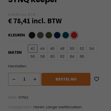
€
64,80
excl. BTW
€
78,41
incl. BTW
KLEUREN
42
44
46
48
50
52
54
MATEN
56
58
60
62
64
66
Herstellen
SYNQ
BESTEL NU
Keeper
aantal
Merk:
SYNQ
Categorieën:
Heren
,
Lange werkbroeken
,