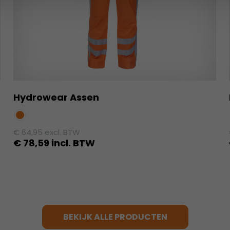
Hydrowear Assen
€
64,95
excl. BTW
€
78,59
incl. BTW
Dit
product
heeft
meerdere
variaties.
BEKIJK ALLE PRODUCTEN
Deze