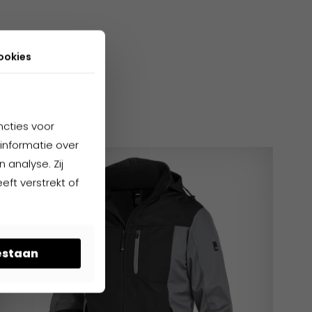
ookies
cten
ncties voor
informatie over
 analyse. Zij
ft verstrekt of
oestaan