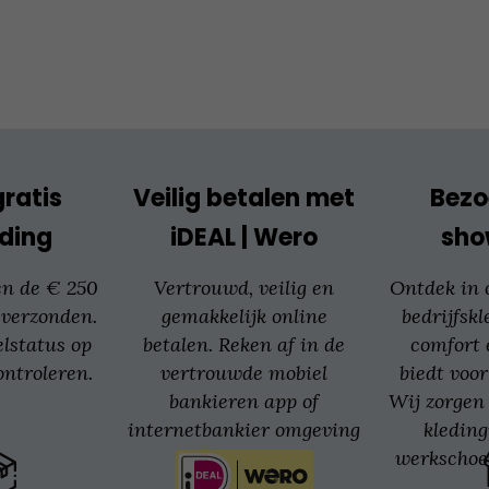
optie
kan
gekozen
worden
op
de
productpagina
gratis
Veilig betalen met
Bezo
ding
iDEAL | Wero
sh
en de € 250
Vertrouwd, veilig en
Ontdek in
 verzonden.
gemakkelijk online
bedrijfskl
elstatus op
betalen. Reken af in de
comfort 
ntroleren.
vertrouwde mobiel
biedt voor
bankieren app of
Wij zorgen 
internetbankier omgeving
kledin
van jouw bank.
werkschoe