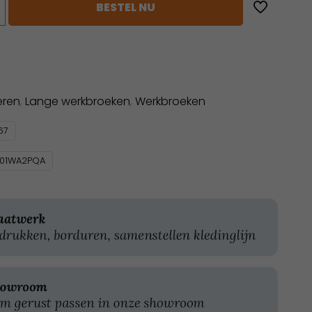
BESTEL NU
eren
,
Lange werkbroeken
,
Werkbroeken
67
101WA2PQA