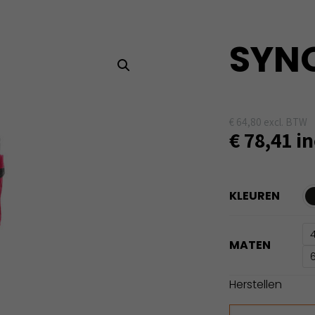
SYNQ
€
64,80
excl. BTW
€
78,41
in
KLEUREN
MATEN
Herstellen
SYNQ