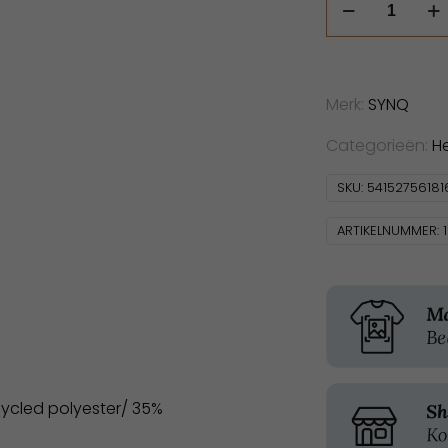
Keeper
aantal
Merk:
SYNQ
Categorieën:
H
SKU:
54152756181
ARTIKELNUMMER:
ycled polyester/ 35%