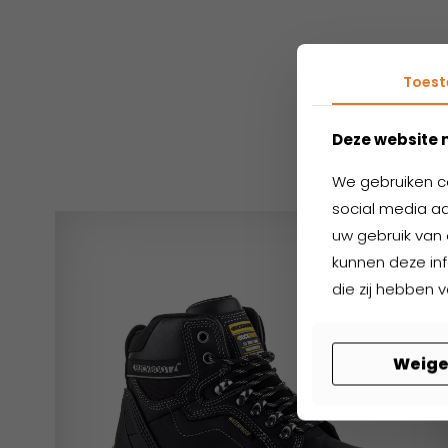
Toes
Ger
Deze website 
We gebruiken c
social media aa
uw gebruik van 
kunnen deze in
die zij hebben 
Weige