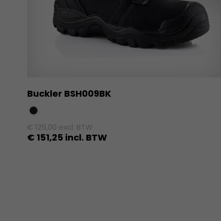
Buckler BSH009BK
€
125,00
excl. BTW
€
151,25
incl. BTW
Dit
product
heeft
meerdere
variaties.
Deze