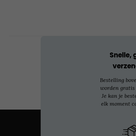
optie
kan
gekozen
worden
op
de
productpagina
Snelle, 
verzen
Bestelling bov
worden gratis
Je kan je best
elk moment co