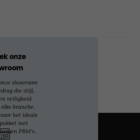
optie
kan
gekozen
worden
op
de
productpagina
ek onze
owroom
 onze showroom
eding die stijl,
en veiligheid
 elke branche.
voor het ideale
gpakket met
nen en PBM’s.