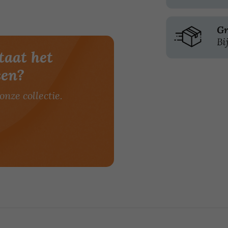
taat het
sen?
onze collectie.