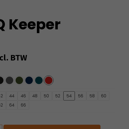
 Keeper
cl. BTW
42
44
46
48
50
52
54
56
58
60
62
64
66