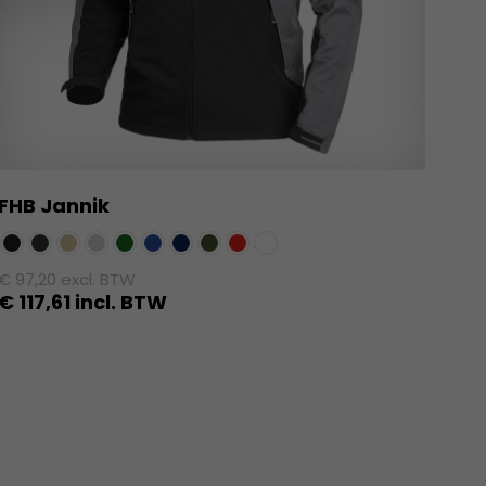
FHB Jannik
€
97,20
excl. BTW
€
117,61
incl. BTW
Dit
product
heeft
meerdere
variaties.
Deze