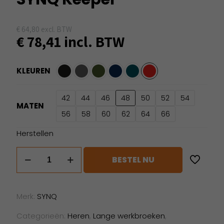
€
64,80
excl. BTW
€
78,41
incl. BTW
KLEUREN
42
44
46
48
50
52
54
MATEN
56
58
60
62
64
66
Herstellen
SYNQ
BESTEL NU
Keeper
aantal
Merk:
SYNQ
Categorieën:
Heren
,
Lange werkbroeken
,