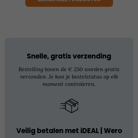
Deze
optie
kan
gekozen
worden
op
de
productpagina
Snelle, gratis verzending
Bestelling boven de € 250 worden gratis
verzonden. Je kan je bestelstatus op elk
moment controleren.
Veilig betalen met iDEAL | Wero