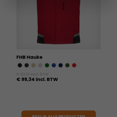
optie
kan
gekozen
worden
op
de
productpagina
FHB Hauke
€
82,10
excl. BTW
€
99,34
incl. BTW
Dit
product
heeft
meerdere
variaties.
BEKIJK ALLE PRODUCTEN