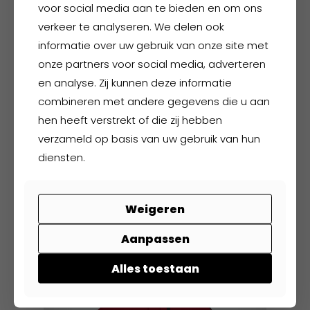
voor social media aan te bieden en om ons
gekozen
verkeer te analyseren. We delen ook
worden
informatie over uw gebruik van onze site met
op
onze partners voor social media, adverteren
de
productpagina
en analyse. Zij kunnen deze informatie
combineren met andere gegevens die u aan
hen heeft verstrekt of die zij hebben
Hydrowear Borneo
verzameld op basis van uw gebruik van hun
diensten.
€
57,95
excl. BTW
€
70,12
incl. BTW
Weigeren
Dit
product
Aanpassen
heeft
meerdere
Alles toestaan
variaties.
Deze