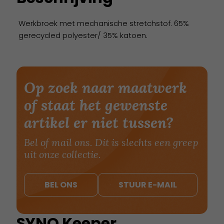
Werkbroek met mechanische stretchstof. 65%
gerecycled polyester/ 35% katoen.
Op zoek naar maatwerk
of staat het gewenste
artikel er niet tussen?
Bel of mail ons. Dit is slechts een greep
uit onze collectie.
BEL ONS
STUUR E-MAIL
SYNQ Keeper