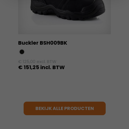
worden
op
de
productpagina
Buckler BSH009BK
€
125,00
excl. BTW
€
151,25
incl. BTW
Dit
product
heeft
meerdere
variaties.
BEKIJK ALLE PRODUCTEN
Deze
optie
kan