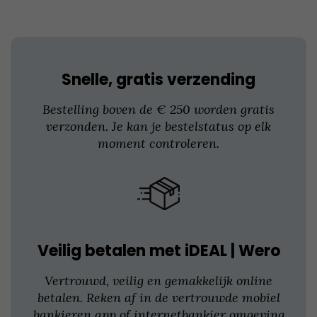
gekozen
worden
op
de
productpagina
Snelle, gratis verzending
Bestelling boven de € 250 worden gratis
verzonden. Je kan je bestelstatus op elk
moment controleren.
Veilig betalen met iDEAL | Wero
Vertrouwd, veilig en gemakkelijk online
betalen. Reken af in de vertrouwde mobiel
bankieren app of internetbankier omgeving