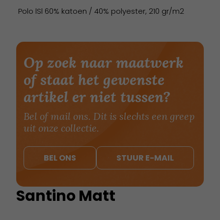
Polo lSl 60% katoen / 40% polyester, 210 gr/m2
Op zoek naar maatwerk
of staat het gewenste
artikel er niet tussen?
Bel of mail ons. Dit is slechts een greep
uit onze collectie.
BEL ONS
STUUR E-MAIL
Santino Matt