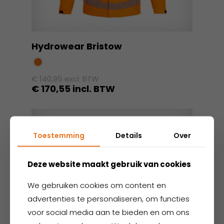
Hydrowear Bristow
€
140,95
excl. BTW
€
170,55
incl. BTW
Dit
product
heeft
Toestemming
Details
Over
meerdere
variaties.
Deze
Deze website maakt gebruik van cookies
optie
We gebruiken cookies om content en
kan
advertenties te personaliseren, om functies
gekozen
worden
voor social media aan te bieden en om ons
op