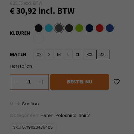
€
25,55
excl. BTW
€
30,92
incl. BTW
KLEUREN
MATEN
XS
S
M
L
XL
XXL
3XL
Herstellen
Santino
BESTEL NU
Matt
aantal
Merk:
Santino
Categorieën:
Heren
,
Poloshirts
,
Shirts
SKU:
8719023439408