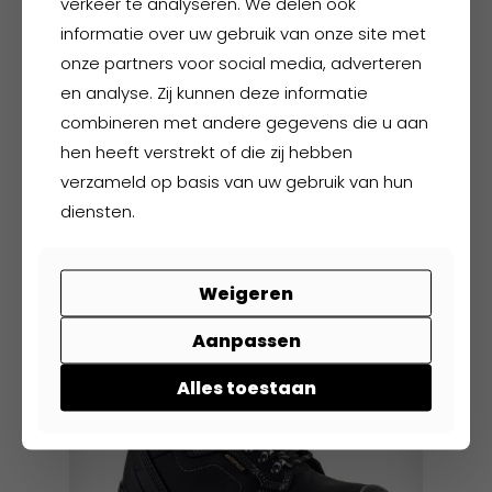
verkeer te analyseren. We delen ook
de
informatie over uw gebruik van onze site met
productpagina
onze partners voor social media, adverteren
en analyse. Zij kunnen deze informatie
combineren met andere gegevens die u aan
Hydrowear Assen
hen heeft verstrekt of die zij hebben
verzameld op basis van uw gebruik van hun
€
64,95
excl. BTW
diensten.
€
78,59
incl. BTW
Dit
product
Weigeren
heeft
meerdere
Aanpassen
variaties.
Alles toestaan
Deze
optie
kan
gekozen